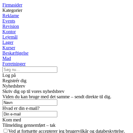
Firmasider
Kategorier
Reklame
Events
Revision
Kontor
Lejemål
Lager
Kurser
Beskæftigelse
Mad
Forretninger
Log på
Registrér dig
Nyhedsbrev
Skriv dig op til vores nyhedsbrev
Viden du kan bruge med det samme – sendt direkte til dig.
Hvad er din e-mail?
Kom med
Tilmelding gennemført – tak
Ved at fortsætte accepterer jeg brugervilkår og databeskyttelse.