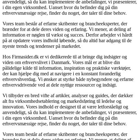
anvendeligt, så du kan implementere de anbefalinger, vi præsenterer,
i din egen virksomhed. Uanset hvor du befinder dig på din
erhvervsmæssige rejse, finder du noget, der taler til dine behov.
Vores team består af erfarne skribenter og brancheeksperter, der
brænder for at dele deres viden og erfaring. Vi mener, at deling af
information er nøglen til vækst og succes. Derfor arbejder vi hårdt
på at opdatere vores indhold løbende, så du altid har adgang til de
nyeste trends og tendenser på markedet.
Hos Firmasider.dk er vi dedikerede til at bringe dig indsigter og
viden om erhvervslivet i Danmark. Vores mål er at blive din
pålidelige kilde til information, inspiration og praktiske værktøjer,
der kan hjælpe dig med at navigere i en konstant foranderlig
erhvervshverdag. Vi ønsker at styrke både nybegyndere og erfarne
erhvervsdrivende ved at dele nyttige ressourcer og indsigt.
Vi tilbyder en bred vifte af artikler, analyser og guides, der dækker
alt fra virksomhedsetablering og markedsføring til ledelse og
innovation. Vores indhold er designet til at være letforståeligt og
anvendeligt, så du kan implementere de anbefalinger, vi præsenterer,
i din egen virksomhed. Uanset hvor du befinder dig på din
erhvervsmæssige rejse, finder du noget, der taler til dine behov.
Vores team består af erfarne skribenter og brancheeksperter, der
brænder for at dele deres viden og erfaring. Vi mener, at deling af