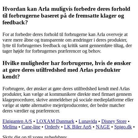
Hvordan kan Arla muligvis forbedre deres forhold
til forbrugerne baseret på de fremsatte klager og
feedback?
For at forbedre deres forhold til forbrugerne kan Arla overveje at
være mere åbne og transparente om ændringer i deres produkter,
lytte til forbrugernes feedback og kritik samt gennemføre tiltag, der
tager højde for forbrugernes præferencer og behov.
Hvilke muligheder har forbrugerne, hvis de ønsker
at gøre deres utilfredshed med Arlas produkter
kendt?
Forbrugere, der ønsker at gøre deres utilfredshed kendt med Arlas
produkter, kan vælge at kommunikere direkte med firmaet gennem
klageprocedurer, skrive anmeldelser på sociale medieplatforme eller
vælge at støtte alternative mejeriproducenter, der bedre matcher
deres værdier og præferencer.
Elgiganten A/S
•
LOXAM Danmark
•
Lunavida
•
Disney Store
•
Mellma
•
Cane-line
•
Orderly
•
LK Biler ApS
•
NAGE
•
Spigo.dk
•
Skriv dig op til vores nyhedsbrev