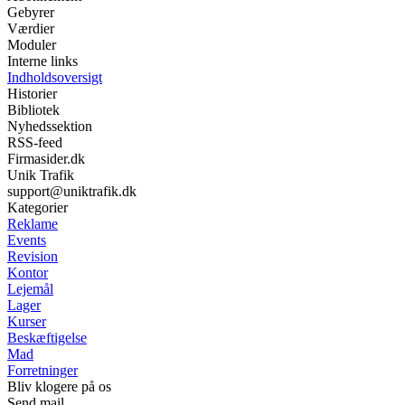
Gebyrer
Værdier
Moduler
Interne links
Indholdsoversigt
Historier
Bibliotek
Nyhedssektion
RSS-feed
Firmasider.dk
Unik Trafik
support@uniktrafik.dk
Kategorier
Reklame
Events
Revision
Kontor
Lejemål
Lager
Kurser
Beskæftigelse
Mad
Forretninger
Bliv klogere på os
Send mail