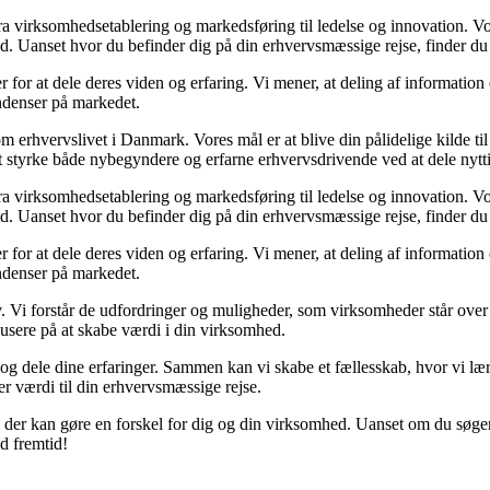
 fra virksomhedsetablering og markedsføring til ledelse og innovation. Vor
. Uanset hvor du befinder dig på din erhvervsmæssige rejse, finder du n
 for at dele deres viden og erfaring. Vi mener, at deling af information 
endenser på markedet.
om erhvervslivet i Danmark. Vores mål er at blive din pålidelige kilde ti
t styrke både nybegyndere og erfarne erhvervsdrivende ved at dele nytti
 fra virksomhedsetablering og markedsføring til ledelse og innovation. Vor
. Uanset hvor du befinder dig på din erhvervsmæssige rejse, finder du n
 for at dele deres viden og erfaring. Vi mener, at deling af information 
endenser på markedet.
v. Vi forstår de udfordringer og muligheder, som virksomheder står over fo
okusere på at skabe værdi i din virksomhed.
ål og dele dine erfaringer. Sammen kan vi skabe et fællesskab, hvor vi 
rer værdi til din erhvervsmæssige rejse.
, der kan gøre en forskel for dig og din virksomhed. Uanset om du søger 
d fremtid!