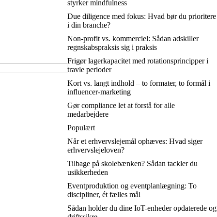
styrker mindfulness
Due diligence med fokus: Hvad bør du prioritere
i din branche?
Non-profit vs. kommerciel: Sådan adskiller
regnskabspraksis sig i praksis
Frigør lagerkapacitet med rotationsprincipper i
travle perioder
Kort vs. langt indhold – to formater, to formål i
influencer-marketing
Gør compliance let at forstå for alle
medarbejdere
Populært
Når et erhvervslejemål ophæves: Hvad siger
erhvervslejeloven?
Tilbage på skolebænken? Sådan tackler du
usikkerheden
Eventproduktion og eventplanlægning: To
discipliner, ét fælles mål
Sådan holder du dine IoT-enheder opdaterede og
driftssikre