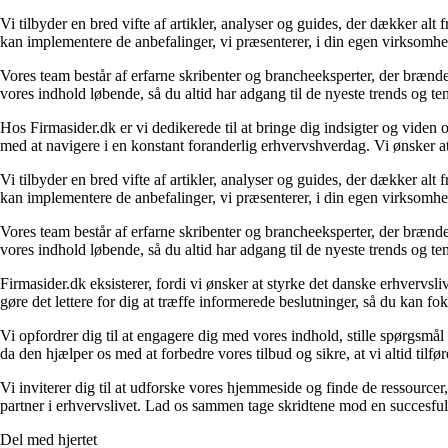
Vi tilbyder en bred vifte af artikler, analyser og guides, der dækker alt
kan implementere de anbefalinger, vi præsenterer, i din egen virksomhed
Vores team består af erfarne skribenter og brancheeksperter, der brænder
vores indhold løbende, så du altid har adgang til de nyeste trends og t
Hos Firmasider.dk er vi dedikerede til at bringe dig indsigter og viden 
med at navigere i en konstant foranderlig erhvervshverdag. Vi ønsker a
Vi tilbyder en bred vifte af artikler, analyser og guides, der dækker alt
kan implementere de anbefalinger, vi præsenterer, i din egen virksomhed
Vores team består af erfarne skribenter og brancheeksperter, der brænder
vores indhold løbende, så du altid har adgang til de nyeste trends og t
Firmasider.dk eksisterer, fordi vi ønsker at styrke det danske erhvervsli
gøre det lettere for dig at træffe informerede beslutninger, så du kan f
Vi opfordrer dig til at engagere dig med vores indhold, stille spørgsm
da den hjælper os med at forbedre vores tilbud og sikre, at vi altid tilfø
Vi inviterer dig til at udforske vores hjemmeside og finde de ressourcer
partner i erhvervslivet. Lad os sammen tage skridtene mod en succesful
Del med hjertet