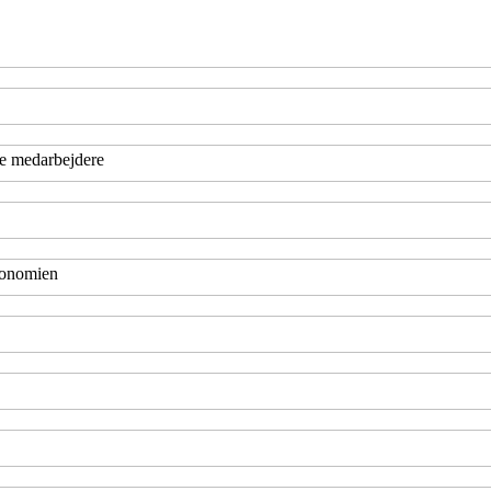
ge medarbejdere
økonomien