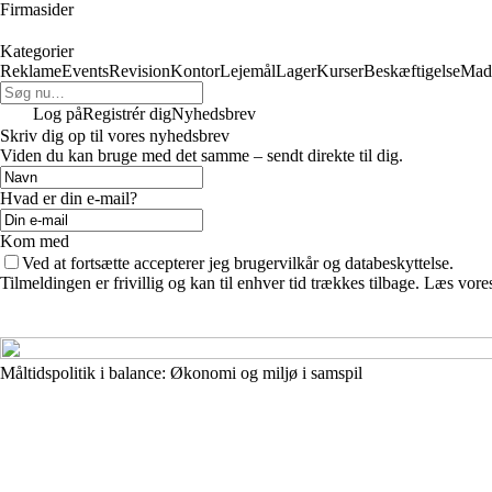
Firmasider
Kategorier
Reklame
Events
Revision
Kontor
Lejemål
Lager
Kurser
Beskæftigelse
Mad
Log på
Registrér dig
Nyhedsbrev
Skriv dig op til vores nyhedsbrev
Viden du kan bruge med det samme – sendt direkte til dig.
Hvad er din e-mail?
Kom med
Ved at fortsætte accepterer jeg brugervilkår og databeskyttelse.
Tilmeldingen er frivillig og kan til enhver tid trækkes tilbage. Læs vores
Måltidspolitik i balance: Økonomi og miljø i samspil