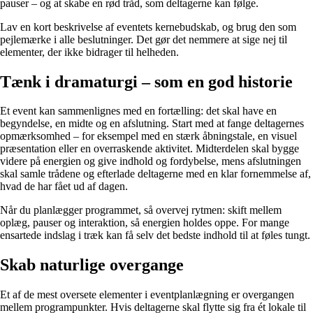
pauser – og at skabe en rød tråd, som deltagerne kan følge.
Lav en kort beskrivelse af eventets kernebudskab, og brug den som
pejlemærke i alle beslutninger. Det gør det nemmere at sige nej til
elementer, der ikke bidrager til helheden.
Tænk i dramaturgi – som en god historie
Et event kan sammenlignes med en fortælling: det skal have en
begyndelse, en midte og en afslutning. Start med at fange deltagernes
opmærksomhed – for eksempel med en stærk åbningstale, en visuel
præsentation eller en overraskende aktivitet. Midterdelen skal bygge
videre på energien og give indhold og fordybelse, mens afslutningen
skal samle trådene og efterlade deltagerne med en klar fornemmelse af,
hvad de har fået ud af dagen.
Når du planlægger programmet, så overvej rytmen: skift mellem
oplæg, pauser og interaktion, så energien holdes oppe. For mange
ensartede indslag i træk kan få selv det bedste indhold til at føles tungt.
Skab naturlige overgange
Et af de mest oversete elementer i eventplanlægning er overgangen
mellem programpunkter. Hvis deltagerne skal flytte sig fra ét lokale til