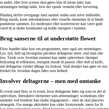
et andet, eller hvis scenen skal gøres klar til næste taler, kan
stemningen hurtigt falde, hvis der opstår ventetid eller forvirring.
Planlæg derfor overgange med samme omhu som selve indholdet.
Brug musik, korte introduktioner eller visuelle elementer til at binde
punkterne sammen. En moderator eller konferencier kan være guld
værd til at skabe kontinuitet og holde energien i rummet.
Brug sanserne til at understøtte flowet
Flow handler ikke kun om programmet, men også om stemningen.
Lys, lyd, duft og bevægelse påvirker deltagerne mere, end man ofte
tror. Tænk over, hvordan rummet kan støtte oplevelsen: dæmpet
belysning til refleksion, energisk musik til pauser, eller duft af kaffe,
når deltagerne vender tilbage fra frokost. Små detaljer kan gøre en stor
forskel for, hvordan dagen føles som helhed.
Involver deltagerne – men med omtanke
Et event med flow er et event, hvor deltagerne føler sig som en del af
oplevelsen. Interaktive elementer som afstemninger, workshops eller
samtaler ved bordene kan skabe engagement – men de skal placeres
strategisk. For mange aktiviteter kan virke forstyrrende, mens for få
kan gøre oplevelsen passiv. Find balancen, og sørg for, at hver aktivitet