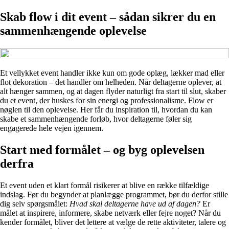
Skab flow i dit event – sådan sikrer du en
sammenhængende oplevelse
Et vellykket event handler ikke kun om gode oplæg, lækker mad eller
flot dekoration – det handler om helheden. Når deltagerne oplever, at
alt hænger sammen, og at dagen flyder naturligt fra start til slut, skaber
du et event, der huskes for sin energi og professionalisme. Flow er
nøglen til den oplevelse. Her får du inspiration til, hvordan du kan
skabe et sammenhængende forløb, hvor deltagerne føler sig
engagerede hele vejen igennem.
Start med formålet – og byg oplevelsen
derfra
Et event uden et klart formål risikerer at blive en række tilfældige
indslag. Før du begynder at planlægge programmet, bør du derfor stille
dig selv spørgsmålet:
Hvad skal deltagerne have ud af dagen?
Er
målet at inspirere, informere, skabe netværk eller fejre noget? Når du
kender formålet, bliver det lettere at vælge de rette aktiviteter, talere og