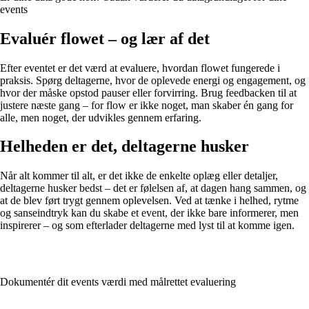
events
Evaluér flowet – og lær af det
Efter eventet er det værd at evaluere, hvordan flowet fungerede i
praksis. Spørg deltagerne, hvor de oplevede energi og engagement, og
hvor der måske opstod pauser eller forvirring. Brug feedbacken til at
justere næste gang – for flow er ikke noget, man skaber én gang for
alle, men noget, der udvikles gennem erfaring.
Helheden er det, deltagerne husker
Når alt kommer til alt, er det ikke de enkelte oplæg eller detaljer,
deltagerne husker bedst – det er følelsen af, at dagen hang sammen, og
at de blev ført trygt gennem oplevelsen. Ved at tænke i helhed, rytme
og sanseindtryk kan du skabe et event, der ikke bare informerer, men
inspirerer – og som efterlader deltagerne med lyst til at komme igen.
Dokumentér dit events værdi med målrettet evaluering