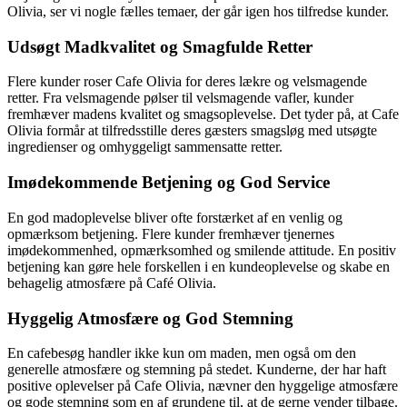
Olivia, ser vi nogle fælles temaer, der går igen hos tilfredse kunder.
Udsøgt Madkvalitet og Smagfulde Retter
Flere kunder roser Cafe Olivia for deres lækre og velsmagende
retter. Fra velsmagende pølser til velsmagende vafler, kunder
fremhæver madens kvalitet og smagsoplevelse. Det tyder på, at Cafe
Olivia formår at tilfredsstille deres gæsters smagsløg med utsøgte
ingredienser og omhyggeligt sammensatte retter.
Imødekommende Betjening og God Service
En god madoplevelse bliver ofte forstærket af en venlig og
opmærksom betjening. Flere kunder fremhæver tjenernes
imødekommenhed, opmærksomhed og smilende attitude. En positiv
betjening kan gøre hele forskellen i en kundeoplevelse og skabe en
behagelig atmosfære på Café Olivia.
Hyggelig Atmosfære og God Stemning
En cafebesøg handler ikke kun om maden, men også om den
generelle atmosfære og stemning på stedet. Kunderne, der har haft
positive oplevelser på Cafe Olivia, nævner den hyggelige atmosfære
og gode stemning som en af grundene til, at de gerne vender tilbage.