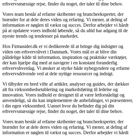
erhvervsmæssige rejse, finder du noget, der taler til dine behov.
Vores team består af erfarne skribenter og brancheeksperter, der
brænder for at dele deres viden og erfaring. Vi mener, at deling af
information er nøglen til vækst og succes. Derfor arbejder vi hårdt
på at opdatere vores indhold løbende, så du altid har adgang til de
nyeste trends og tendenser på markedet.
Hos Firmasider.dk er vi dedikerede til at bringe dig indsigter og
viden om erhvervslivet i Danmark. Vores mål er at blive din
pålidelige kilde til information, inspiration og praktiske værktøjer,
der kan hjælpe dig med at navigere i en konstant foranderlig
erhvervshverdag. Vi ønsker at styrke både nybegyndere og erfarne
erhvervsdrivende ved at dele nyttige ressourcer og indsigt.
Vi tilbyder en bred vifte af artikler, analyser og guides, der dækker
alt fra virksomhedsetablering og markedsføring til ledelse og
innovation. Vores indhold er designet til at være letforståeligt og
anvendeligt, så du kan implementere de anbefalinger, vi præsenterer,
i din egen virksomhed. Uanset hvor du befinder dig på din
erhvervsmæssige rejse, finder du noget, der taler til dine behov.
Vores team består af erfarne skribenter og brancheeksperter, der
brænder for at dele deres viden og erfaring. Vi mener, at deling af
information er nøglen til vækst og succes. Derfor arbejder vi hårdt