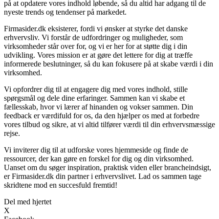
på at opdatere vores indhold løbende, så du altid har adgang til de
nyeste trends og tendenser på markedet.
Firmasider.dk eksisterer, fordi vi ønsker at styrke det danske
erhvervsliv. Vi forstår de udfordringer og muligheder, som
virksomheder står over for, og vi er her for at støtte dig i din
udvikling. Vores mission er at gøre det lettere for dig at træffe
informerede beslutninger, så du kan fokusere på at skabe værdi i din
virksomhed.
Vi opfordrer dig til at engagere dig med vores indhold, stille
spørgsmål og dele dine erfaringer. Sammen kan vi skabe et
fællesskab, hvor vi lærer af hinanden og vokser sammen. Din
feedback er værdifuld for os, da den hjælper os med at forbedre
vores tilbud og sikre, at vi altid tilfører værdi til din erhvervsmæssige
rejse.
Vi inviterer dig til at udforske vores hjemmeside og finde de
ressourcer, der kan gøre en forskel for dig og din virksomhed.
Uanset om du søger inspiration, praktisk viden eller brancheindsigt,
er Firmasider.dk din partner i erhvervslivet. Lad os sammen tage
skridtene mod en succesfuld fremtid!
Del med hjertet
X