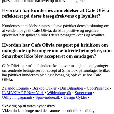
præsentationen ikke har levet op til forventningerne.
Hvordan har kundernes anmeldelser af Cafe Olivia
reflekteret på deres besøgsfrekvens og loyalitet?
Kundernes anmeldelser synes at have påvirket deres beslutning om
at vende tilbage til Cafe Olivia, da både positive og negative
oplevelser har spillet en rolle i deres besøgsfrekvens og loyalitet.
Hvordan har Cafe Olivia reageret på kritikken om
manglende oplysninger om ændrede betingelser, som
Smartbox ikke blev accepteret om søndagen?
Cafe Olivia har måttet håndtere kritik over manglende oplysninger
om ændrede betingelser for accept af Smartbox på søndage, hvilket
har påvirket kundernes planlagte besøg og oplevelse hos Cafe
Olivia.
Zalando Lounge
•
Børkop Cykler
•
Din Bilpartner
•
CoolPriser.dk
•
IL MAKIAGE New York
•
Wildenburg.dk
•
Super.com
•
Udflytningsgaranti
•
Sparvinduer.dk
•
Design Cykler
•
Skriv dig op til vores nyhedsbrev
Viden du kan bruge med det samme – sendt direkte til dig.