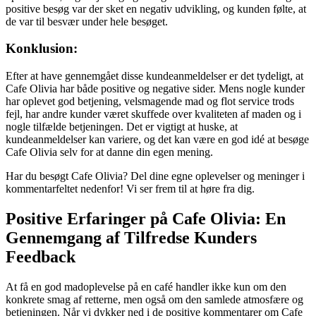
positive besøg var der sket en negativ udvikling, og kunden følte, at
de var til besvær under hele besøget.
Konklusion:
Efter at have gennemgået disse kundeanmeldelser er det tydeligt, at
Cafe Olivia har både positive og negative sider. Mens nogle kunder
har oplevet god betjening, velsmagende mad og flot service trods
fejl, har andre kunder været skuffede over kvaliteten af maden og i
nogle tilfælde betjeningen. Det er vigtigt at huske, at
kundeanmeldelser kan variere, og det kan være en god idé at besøge
Cafe Olivia selv for at danne din egen mening.
Har du besøgt Cafe Olivia? Del dine egne oplevelser og meninger i
kommentarfeltet nedenfor! Vi ser frem til at høre fra dig.
Positive Erfaringer på Cafe Olivia: En
Gennemgang af Tilfredse Kunders
Feedback
At få en god madoplevelse på en café handler ikke kun om den
konkrete smag af retterne, men også om den samlede atmosfære og
betjeningen. Når vi dykker ned i de positive kommentarer om Cafe