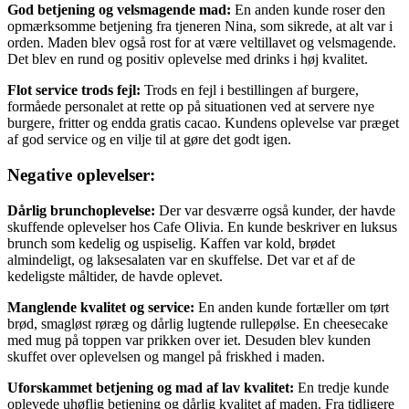
God betjening og velsmagende mad:
En anden kunde roser den
opmærksomme betjening fra tjeneren Nina, som sikrede, at alt var i
orden. Maden blev også rost for at være veltillavet og velsmagende.
Det blev en rund og positiv oplevelse med drinks i høj kvalitet.
Flot service trods fejl:
Trods en fejl i bestillingen af burgere,
formåede personalet at rette op på situationen ved at servere nye
burgere, fritter og endda gratis cacao. Kundens oplevelse var præget
af god service og en vilje til at gøre det godt igen.
Negative oplevelser:
Dårlig brunchoplevelse:
Der var desværre også kunder, der havde
skuffende oplevelser hos Cafe Olivia. En kunde beskriver en luksus
brunch som kedelig og uspiselig. Kaffen var kold, brødet
almindeligt, og laksesalaten var en skuffelse. Det var et af de
kedeligste måltider, de havde oplevet.
Manglende kvalitet og service:
En anden kunde fortæller om tørt
brød, smagløst røræg og dårlig lugtende rullepølse. En cheesecake
med mug på toppen var prikken over iet. Desuden blev kunden
skuffet over oplevelsen og mangel på friskhed i maden.
Uforskammet betjening og mad af lav kvalitet:
En tredje kunde
oplevede uhøflig betjening og dårlig kvalitet af maden. Fra tidligere