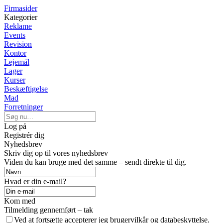
Firmasider
Kategorier
Reklame
Events
Revision
Kontor
Lejemål
Lager
Kurser
Beskæftigelse
Mad
Forretninger
Log på
Registrér dig
Nyhedsbrev
Skriv dig op til vores nyhedsbrev
Viden du kan bruge med det samme – sendt direkte til dig.
Hvad er din e-mail?
Kom med
Tilmelding gennemført – tak
Ved at fortsætte accepterer jeg brugervilkår og databeskyttelse.