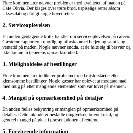
Flere kommentarer nævner problemer med kvaliteten af maden på
Cafe Olivia. Der klages over tørre brød, uspiselige retter såsom
laksesalat og dårligt kogte hovedretter.
2. Serviceoplevelsen
En anden gentagende kritik handler om serviceoplevelsen på cafeen.
Gæsterne rapporterer uhøflig og uforskammet betjening samt lang
ventetid på maden. Nogle nævner endda, at de følte sig til besvær og
ikke kunne få tjenerens opmærksomhed.
3. Misligholdelse af bestillinger
Flere kommentarer indikerer problemer med misforståede eller
glemsomme bestillinger. Nogle gæster har oplevet at modtage mad
med mug på eller manglende elementer, som var lovet på menuen.
4. Mangel på opmærksomhed på detaljer
En anden fælles bekymring er manglen på opmærksomhed på
detaljer. Dette inkluderer beskidte omgivelser, brændt mad, og
generel mangel på pleje i præsentationen af retterne.
5. Forvirrende information