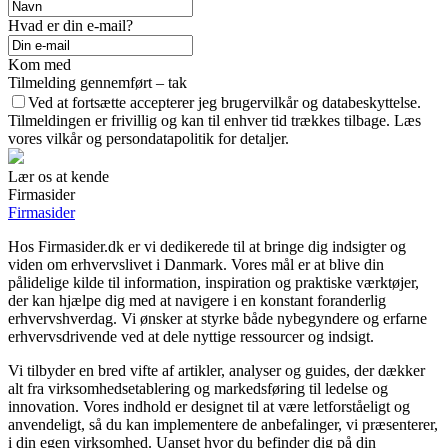
Hvad er din e-mail?
Kom med
Tilmelding gennemført – tak
Ved at fortsætte accepterer jeg brugervilkår og databeskyttelse.
Tilmeldingen er frivillig og kan til enhver tid trækkes tilbage. Læs
vores vilkår og persondatapolitik for detaljer.
Lær os at kende
Firmasider
Firmasider
Hos Firmasider.dk er vi dedikerede til at bringe dig indsigter og
viden om erhvervslivet i Danmark. Vores mål er at blive din
pålidelige kilde til information, inspiration og praktiske værktøjer,
der kan hjælpe dig med at navigere i en konstant foranderlig
erhvervshverdag. Vi ønsker at styrke både nybegyndere og erfarne
erhvervsdrivende ved at dele nyttige ressourcer og indsigt.
Vi tilbyder en bred vifte af artikler, analyser og guides, der dækker
alt fra virksomhedsetablering og markedsføring til ledelse og
innovation. Vores indhold er designet til at være letforståeligt og
anvendeligt, så du kan implementere de anbefalinger, vi præsenterer,
i din egen virksomhed. Uanset hvor du befinder dig på din