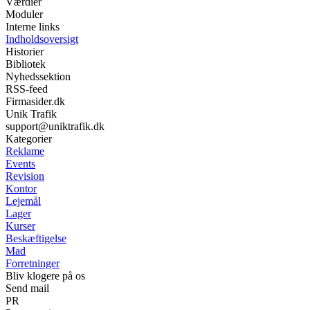
Værdier
Moduler
Interne links
Indholdsoversigt
Historier
Bibliotek
Nyhedssektion
RSS-feed
Firmasider.dk
Unik Trafik
support@uniktrafik.dk
Kategorier
Reklame
Events
Revision
Kontor
Lejemål
Lager
Kurser
Beskæftigelse
Mad
Forretninger
Bliv klogere på os
Send mail
PR