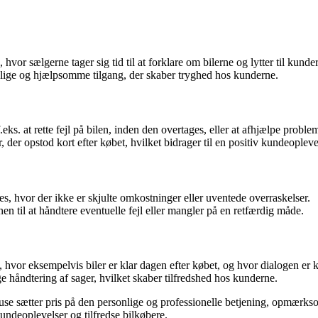
or sælgerne tager sig tid til at forklare om bilerne og lytter til kunde
nlige og hjælpsomme tilgang, der skaber tryghed hos kunderne.
. at rette fejl på bilen, inden den overtages, eller at afhjælpe problem
der opstod kort efter købet, hvilket bidrager til en positiv kundeopleve
, hvor der ikke er skjulte omkostninger eller uventede overraskelser.
n til at håndtere eventuelle fejl eller mangler på en retfærdig måde.
vor eksempelvis biler er klar dagen efter købet, og hvor dialogen er k
e håndtering af sager, hvilket skaber tilfredshed hos kunderne.
use sætter pris på den personlige og professionelle betjening, opmærk
 kundeoplevelser og tilfredse bilkøbere.