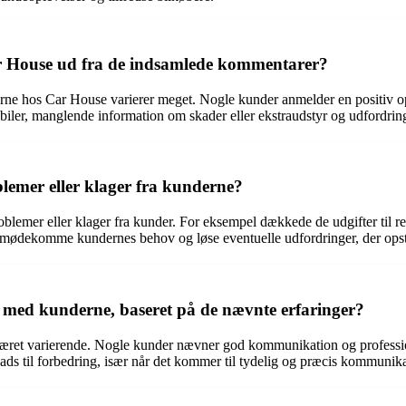
r House ud fra de indsamlede kommentarer?
erne hos Car House varierer meget. Nogle kunder anmelder en positiv 
biler, manglende information om skader eller ekstraudstyr og udfordring
emer eller klager fra kunderne?
problemer eller klager fra kunder. For eksempel dækkede de udgifter til r
t imødekomme kundernes behov og løse eventuelle udfordringer, der opst
ed kunderne, baseret på de nævnte erfaringer?
ret varierende. Nogle kunder nævner god kommunikation og professio
r plads til forbedring, især når det kommer til tydelig og præcis kommuni