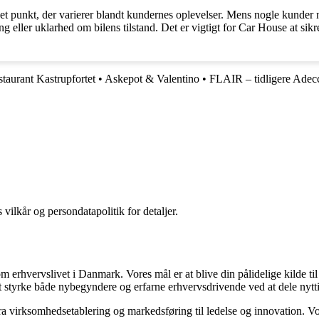
t punkt, der varierer blandt kundernes oplevelser. Mens nogle kunder 
g eller uklarhed om bilens tilstand. Det er vigtigt for Car House at s
taurant Kastrupfortet
•
Askepot & Valentino
•
FLAIR – tidligere Adec
 vilkår og persondatapolitik for detaljer.
om erhvervslivet i Danmark. Vores mål er at blive din pålidelige kilde ti
t styrke både nybegyndere og erfarne erhvervsdrivende ved at dele nytti
 fra virksomhedsetablering og markedsføring til ledelse og innovation. Vor