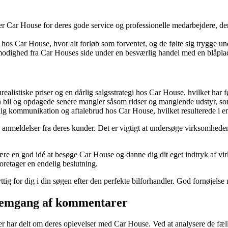
r Car House for deres gode service og professionelle medarbejdere, der t
hos Car House, hvor alt forløb som forventet, og de følte sig trygge un
modighed fra Car Houses side under en besværlig handel med en blåplade
alistiske priser og en dårlig salgsstrategi hos Car House, hvilket har før
bil og opdagede senere mangler såsom ridser og manglende udstyr, som
g kommunikation og aftalebrud hos Car House, hvilket resulterede i 
 anmeldelser fra deres kunder. Det er vigtigt at undersøge virksomheden
være en god idé at besøge Car House og danne dig dit eget indtryk af vi
retager en endelig beslutning.
tig for dig i din søgen efter den perfekte bilforhandler. God fornøjelse
nnemgang af kommentarer
 har delt om deres oplevelser med Car House. Ved at analysere de fælles