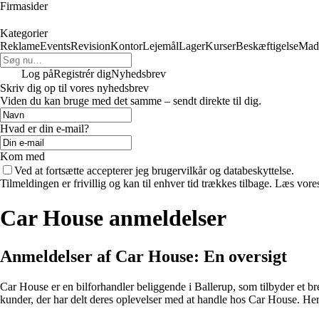
Firmasider
Kategorier
Reklame
Events
Revision
Kontor
Lejemål
Lager
Kurser
Beskæftigelse
Mad
Log på
Registrér dig
Nyhedsbrev
Skriv dig op til vores nyhedsbrev
Viden du kan bruge med det samme – sendt direkte til dig.
Hvad er din e-mail?
Kom med
Ved at fortsætte accepterer jeg brugervilkår og databeskyttelse.
Tilmeldingen er frivillig og kan til enhver tid trækkes tilbage. Læs vores
Car House anmeldelser
Anmeldelser af Car House: En oversigt
Car House er en bilforhandler beliggende i Ballerup, som tilbyder et b
kunder, der har delt deres oplevelser med at handle hos Car House. He