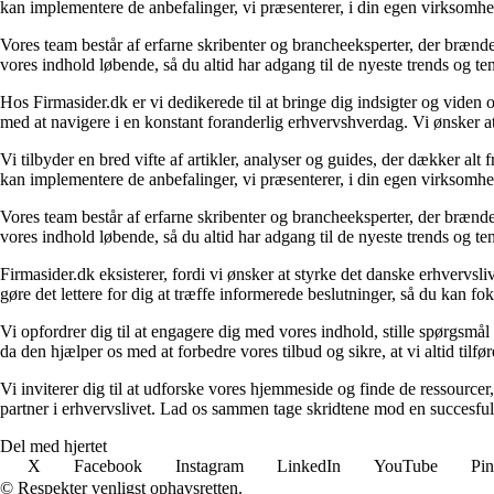
kan implementere de anbefalinger, vi præsenterer, i din egen virksomhed
Vores team består af erfarne skribenter og brancheeksperter, der brænder
vores indhold løbende, så du altid har adgang til de nyeste trends og t
Hos Firmasider.dk er vi dedikerede til at bringe dig indsigter og viden 
med at navigere i en konstant foranderlig erhvervshverdag. Vi ønsker a
Vi tilbyder en bred vifte af artikler, analyser og guides, der dækker alt
kan implementere de anbefalinger, vi præsenterer, i din egen virksomhed
Vores team består af erfarne skribenter og brancheeksperter, der brænder
vores indhold løbende, så du altid har adgang til de nyeste trends og t
Firmasider.dk eksisterer, fordi vi ønsker at styrke det danske erhvervsli
gøre det lettere for dig at træffe informerede beslutninger, så du kan f
Vi opfordrer dig til at engagere dig med vores indhold, stille spørgsm
da den hjælper os med at forbedre vores tilbud og sikre, at vi altid tilfø
Vi inviterer dig til at udforske vores hjemmeside og finde de ressourcer
partner i erhvervslivet. Lad os sammen tage skridtene mod en succesful
Del med hjertet
X
Facebook
Instagram
LinkedIn
YouTube
Pin
© Respekter venligst ophavsretten.