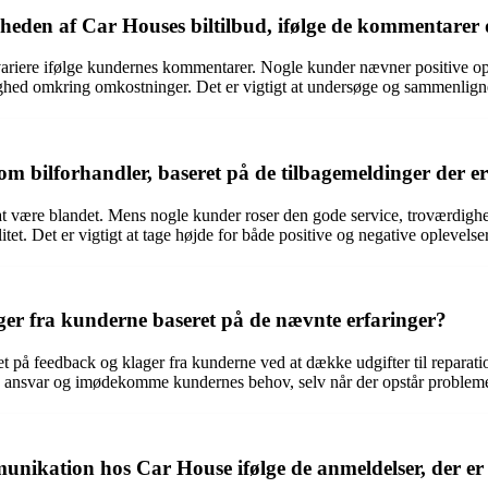
heden af Car Houses biltilbud, ifølge de kommentarer 
 variere ifølge kundernes kommentarer. Nogle kunder nævner positive o
ighed omkring omkostninger. Det er vigtigt at undersøge og sammenligne
 bilforhandler, baseret på de tilbagemeldinger der er 
t være blandet. Mens nogle kunder roser den gode service, troværdigh
tet. Det er vigtigt at tage højde for både positive og negative oplevels
er fra kunderne baseret på de nævnte erfaringer?
på feedback og klager fra kunderne ved at dække udgifter til reparation
age ansvar og imødekomme kundernes behov, selv når der opstår probleme
nikation hos Car House ifølge de anmeldelser, der er 