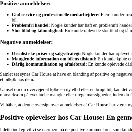
Positive anmeldelser:
God service og professionelle medarbejdere:
Flere kunder rose
bil.
Problemfri handel:
Nogle kunder har haft en problemfri handel 
Stor tillid og tålmodighed:
En kunde oplevede stor tillid og tål
Negative anmeldelser:
Urealistiske priser og salgsstrategi:
Nogle kunder har oplevet ure
Manglende information om bilens tilstand:
En kunde købte en 
Dårlig kommunikation og aftalebrud:
En kunde oplevede dårli
Samlet set synes Car House at have en blanding af positive og negative
et bilkøb hos dem.
Uanset om du overvejer at købe en ny elbil eller en brugt bil, kan det 
opmærksom på eventuelle mangler eller uregelmæssigheder, inden du fo
Vi håber, at denne oversigt over anmeldelser af Car House har været nyt
Positive oplevelser hos Car House: En ge
I dette indlæg vil vi se nærmere på de positive kommentarer, som kunder