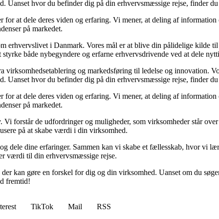
. Uanset hvor du befinder dig på din erhvervsmæssige rejse, finder du n
 for at dele deres viden og erfaring. Vi mener, at deling af information 
endenser på markedet.
om erhvervslivet i Danmark. Vores mål er at blive din pålidelige kilde ti
t styrke både nybegyndere og erfarne erhvervsdrivende ved at dele nytti
 fra virksomhedsetablering og markedsføring til ledelse og innovation. Vor
. Uanset hvor du befinder dig på din erhvervsmæssige rejse, finder du n
 for at dele deres viden og erfaring. Vi mener, at deling af information 
endenser på markedet.
v. Vi forstår de udfordringer og muligheder, som virksomheder står over fo
okusere på at skabe værdi i din virksomhed.
ål og dele dine erfaringer. Sammen kan vi skabe et fællesskab, hvor vi 
rer værdi til din erhvervsmæssige rejse.
, der kan gøre en forskel for dig og din virksomhed. Uanset om du søger 
d fremtid!
terest
TikTok
Mail
RSS