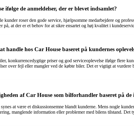
ifølge de anmeldelser, der er blevet indsamlet?
e kunder roser den gode service, hjælpsomme medarbejdere og profess
på, at der er et behov for at sikre ensartet og høj kvalitet i kundeser
 at handle hos Car House baseret på kundernes oplevel
iler, konkurrencedygtige priser og god serviceoplevelse ifølge flere 
r over fejl eller mangler ved de købte biler. Det er vigtigt at vurdere
igheden af Car House som bilforhandler baseret på d
synes at være et diskussionsemne blandt kunderne. Mens nogle kunder b
ng, manglende information eller problemer med bilens tilstand. Det tyde