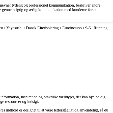
nævner tydelig og professionel kommunikation, beskriver andre
ikre gennemsigtig og ærlig kommunikation med kunderne for at
co
•
Yayasushi
•
Dansk Efterisolering
•
Euroincasso
•
9-Ni Running
l information, inspiration og praktiske værktøjer, der kan hjælpe dig
ge ressourcer og indsigt.
es indhold er designet til at være letforståeligt og anvendeligt, så du