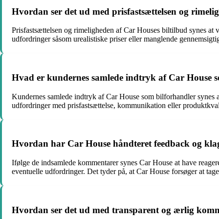
Hvordan ser det ud med prisfastsættelsen og rimelig
Prisfastsættelsen og rimeligheden af Car Houses biltilbud synes at
udfordringer såsom urealistiske priser eller manglende gennemsigt
Hvad er kundernes samlede indtryk af Car House som
Kundernes samlede indtryk af Car House som bilforhandler synes a
udfordringer med prisfastsættelse, kommunikation eller produktkvali
Hvordan har Car House håndteret feedback og klag
Ifølge de indsamlede kommentarer synes Car House at have reageret 
eventuelle udfordringer. Det tyder på, at Car House forsøger at t
Hvordan ser det ud med transparent og ærlig kommu