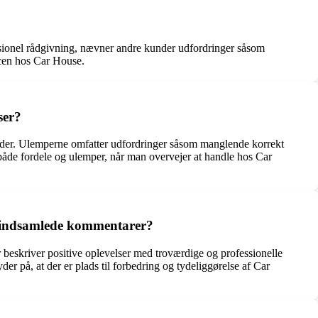
ionel rådgivning, nævner andre kunder udfordringer såsom
vicen hos Car House.
ser?
kunder. Ulemperne omfatter udfordringer såsom manglende korrekt
 både fordele og ulemper, når man overvejer at handle hos Car
e indsamlede kommentarer?
eskriver positive oplevelser med troværdige og professionelle
r på, at der er plads til forbedring og tydeliggørelse af Car