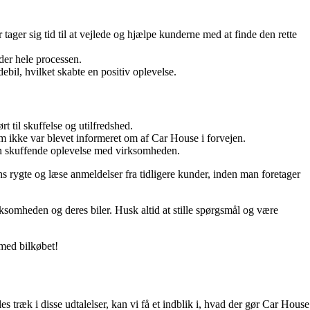
ager sig tid til at vejlede og hjælpe kunderne med at finde den rette
der hele processen.
bil, hvilket skabte en positiv oplevelse.
t til skuffelse og utilfredshed.
 ikke var blevet informeret om af Car House i forvejen.
en skuffende oplevelse med virksomheden.
s rygte og læse anmeldelser fra tidligere kunder, inden man foretager
rksomheden og deres biler. Husk altid at stille spørgsmål og være
 med bilkøbet!
 træk i disse udtalelser, kan vi få et indblik i, hvad der gør Car House