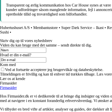
Transparent og ærlig kommunikation hos Car House synes at være e
kunder udfordringer såsom manglende information, fejl i annoncerin
opretholde tillid og troværdighed som bilforhandler.
Hubertushuset A/S
•
Membantustore
•
Super Dæk Service – Ikast
•
Res
Sushi
•
Skriv dig op til vores nyhedsbrev
Viden du kan bruge med det samme – sendt direkte til dig.
Hvad er din e-mail?
Kom med
Ved at fortsætte accepterer jeg brugervilkår og databeskyttelse.
Tilmeldingen er frivillig og kan til enhver tid trækkes tilbage. Læs vores
Lær os at kende
Firmasider
Firmasider
Hos Firmasider.dk er vi dedikerede til at bringe dig indsigter og viden 
med at navigere i en konstant foranderlig erhvervshverdag. Vi ønsker a
Vi tilbyder en bred vifte af artikler, analyser og guides, der dækker alt