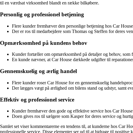
til en værdsat virksomhed blandt en række bilkøbere.
Personlig og professionel betjening
Flere kunder fremhæver den personlige betjening hos Car House, hv
Der er ros til medarbejdere som Thomas og Steffen for deres ve
Opmærksomhed på kundens behov
Kunder fortæller om opmærksomhed på detaljer og behov, som f.eks
En kunde nævner, at Car House dækkede udgifter til reparationer, 
Gennemskuelig og ærlig handel
Flere kunder roser Car House for en gennemskuelig handelsproces
Der lægges vægt på ærlighed om bilens stand og udstyr, samt evne
Effektiv og professionel service
Kunder fremhæver den gode og effektive service hos Car House, h
Doen gives ros til sælgere som Kasper for deres service og hurtig
Samlet set viser kommentarerne en tendens til, at kunderne hos Car Ho
professionelle service. Disse elementer ser ud til at bidrage til positive