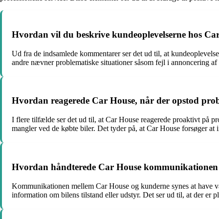
Hvordan vil du beskrive kundeoplevelserne hos Ca
Ud fra de indsamlede kommentarer ser det ud til, at kundeoplevels
andre nævner problematiske situationer såsom fejl i annoncering af 
Hvordan reagerede Car House, når der opstod probl
I flere tilfælde ser det ud til, at Car House reagerede proaktivt på 
mangler ved de købte biler. Det tyder på, at Car House forsøger a
Hvordan håndterede Car House kommunikationen m
Kommunikationen mellem Car House og kunderne synes at have væ
information om bilens tilstand eller udstyr. Det ser ud til, at der e