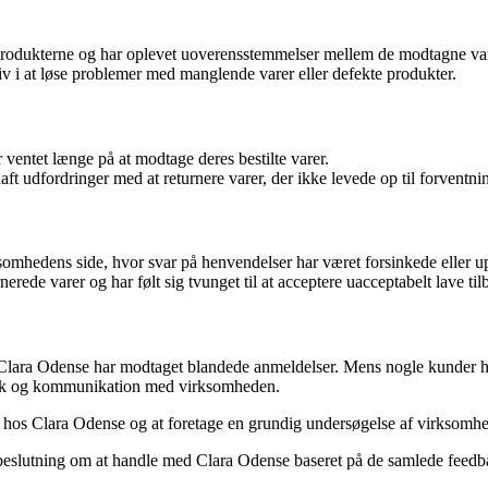
f produkterne og har oplevet uoverensstemmelser mellem de modtagne var
iv i at løse problemer med manglende varer eller defekte produkter.
 ventet længe på at modtage deres bestilte varer.
t udfordringer med at returnere varer, der ikke levede op til forventni
omhedens side, hvor svar på henvendelser har været forsinkede eller u
erede varer og har følt sig tvunget til at acceptere uacceptabelt lave ti
lara Odense har modtaget blandede anmeldelser. Mens nogle kunder har h
olitik og kommunikation med virksomheden.
e hos Clara Odense og at foretage en grundig undersøgelse af virksomhe
n beslutning om at handle med Clara Odense baseret på de samlede feedb