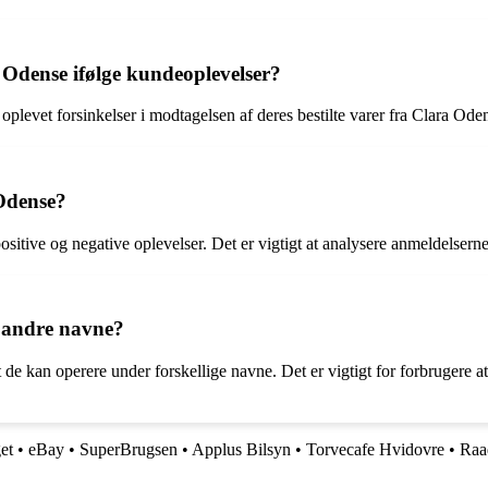
a Odense ifølge kundeoplevelser?
oplevet forsinkelser i modtagelsen af deres bestilte varer fra Clara Ode
 Odense?
itive og negative oplevelser. Det er vigtigt at analysere anmeldelsern
r andre navne?
 at de kan operere under forskellige navne. Det er vigtigt for forbruge
et
•
eBay
•
SuperBrugsen
•
Applus Bilsyn
•
Torvecafe Hvidovre
•
Raa