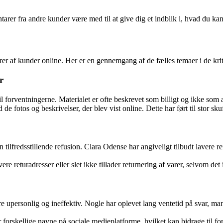
rer fra andre kunder være med til at give dig et indblik i, hvad du ka
er af kunder online. Her er en gennemgang af de fælles temaer i de kr
r
til forventningerne. Materialet er ofte beskrevet som billigt og ikke so
 fotos og beskrivelser, der blev vist online. Dette har ført til stor skuf
 tilfredsstillende refusion. Clara Odense har angiveligt tilbudt lavere r
e returadresser eller slet ikke tillader returnering af varer, selvom de
re upersonlig og ineffektiv. Nogle har oplevet lang ventetid på svar, 
orskellige navne på sociale medieplatforme, hvilket kan bidrage til for