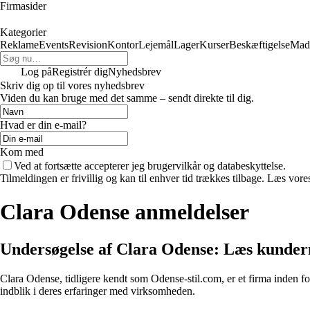
Firmasider
Kategorier
Reklame
Events
Revision
Kontor
Lejemål
Lager
Kurser
Beskæftigelse
Mad
Log på
Registrér dig
Nyhedsbrev
Skriv dig op til vores nyhedsbrev
Viden du kan bruge med det samme – sendt direkte til dig.
Hvad er din e-mail?
Kom med
Ved at fortsætte accepterer jeg brugervilkår og databeskyttelse.
Tilmeldingen er frivillig og kan til enhver tid trækkes tilbage. Læs vores
Clara Odense anmeldelser
Undersøgelse af Clara Odense: Læs kundern
Clara Odense, tidligere kendt som Odense-stil.com, er et firma inden fo
indblik i deres erfaringer med virksomheden.