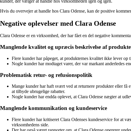
kunder, der vælger at handle hos virksomheden igen og igen.
Hvis du overvejer at handle hos Clara Odense, kan de positive kommenta
Negative oplevelser med Clara Odense
Clara Odense er en virksomhed, der har fået en del negative kommentar
Manglende kvalitet og upræcis beskrivelse af produkte
Flere kunder har påpeget, at produkternes kvalitet ikke lever op 
Nogle kunder har modtaget varer, der var markant anderledes end de
Problematisk retur- og refusionspolitik
Mange kunder har haft svært ved at returnere produkter eller få en
at tilbyde ubrugelige rabatter.
Nogle kunder har endda oplevet, at Clara Odense nægter at udlever
Manglende kommunikation og kundeservice
Flere kunder har kritiseret Clara Odenses kundeservice for at væ
virksomhedens side.
Der har også været rapporter om, at Clara Odense opererer under f