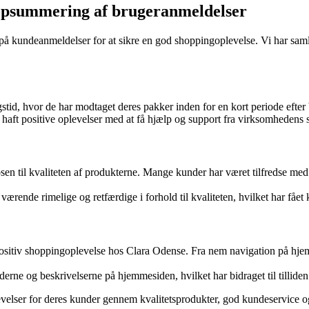
 opsummering af brugeranmeldelser
på kundeanmeldelser for at sikre en god shoppingoplevelse. Vi har saml
stid, hvor de har modtaget deres pakker inden for en kort periode efter b
haft positive oplevelser med at få hjælp og support fra virksomhedens 
til kvaliteten af produkterne. Mange kunder har været tilfredse med tøje
ærende rimelige og retfærdige i forhold til kvaliteten, hvilket har fåe
t positiv shoppingoplevelse hos Clara Odense. Fra nem navigation på hje
erne og beskrivelserne på hjemmesiden, hvilket har bidraget til tilliden
levelser for deres kunder gennem kvalitetsprodukter, god kundeservice og