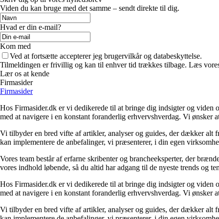
Viden du kan bruge med det samme – sendt direkte til dig.
Hvad er din e-mail?
Kom med
Ved at fortsætte accepterer jeg brugervilkår og databeskyttelse.
Tilmeldingen er frivillig og kan til enhver tid trækkes tilbage. Læs vores
Lær os at kende
Firmasider
Firmasider
Hos Firmasider.dk er vi dedikerede til at bringe dig indsigter og viden 
med at navigere i en konstant foranderlig erhvervshverdag. Vi ønsker a
Vi tilbyder en bred vifte af artikler, analyser og guides, der dækker alt
kan implementere de anbefalinger, vi præsenterer, i din egen virksomhed
Vores team består af erfarne skribenter og brancheeksperter, der brænder
vores indhold løbende, så du altid har adgang til de nyeste trends og t
Hos Firmasider.dk er vi dedikerede til at bringe dig indsigter og viden 
med at navigere i en konstant foranderlig erhvervshverdag. Vi ønsker a
Vi tilbyder en bred vifte af artikler, analyser og guides, der dækker alt
kan implementere de anbefalinger, vi præsenterer, i din egen virksomhed