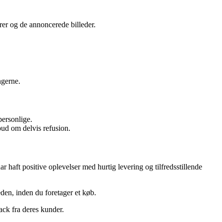
er og de annoncerede billeder.
ngerne.
personlige.
lbud om delvis refusion.
aft positive oplevelser med hurtig levering og tilfredsstillende
den, inden du foretager et køb.
ack fra deres kunder.