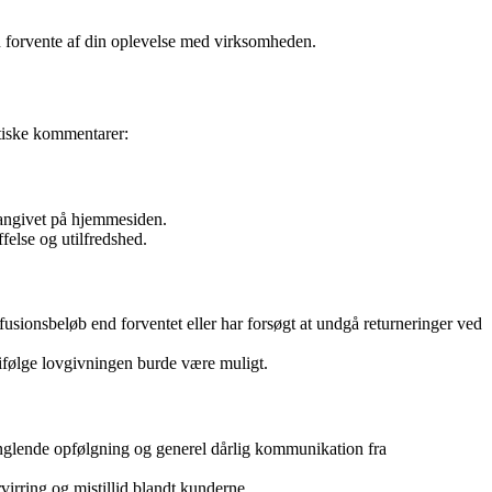
n forvente af din oplevelse med virksomheden.
itiske kommentarer:
m angivet på hjemmesiden.
felse og utilfredshed.
efusionsbeløb end forventet eller har forsøgt at undgå returneringer ved
t ifølge lovgivningen burde være muligt.
manglende opfølgning og generel dårlig kommunikation fra
virring og mistillid blandt kunderne.