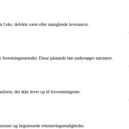
m f.eks. defekte varer eller manglende leverancer.
are forretningsmetoder. Disse påstande bør undersøges nærmere.
sform, der ikke lever op til forventningerne.
efusioner og begrænsede returneringsmuligheder.