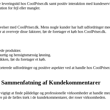
ge leveringstid hos CoolPriser.dk samt positiv interaktion med kundese
ion for fejl eller mangler.
velser med CoolPriser.dk. Mens nogle kunder har haft udfordringer med
 at overveje disse faktorer, før de foretager et køb hos CoolPriser.dk.
de produkter.
hurtig og hensigtsmæssig løsning.
ikken, før du foretager et køb.
terede udfordringer og positive aspekter ved at handle hos CoolPriser.
 En Sammenfatning af Kundekommentarer
 vigtigt at finde pålidelige og professionelle virksomheder at handle m
e på de fælles træk i de kundekommentarer, der roser virksomheden.