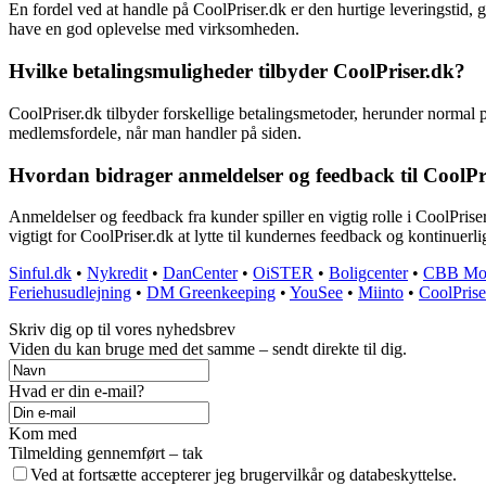
En fordel ved at handle på CoolPriser.dk er den hurtige leveringstid, g
have en god oplevelse med virksomheden.
Hvilke betalingsmuligheder tilbyder CoolPriser.dk?
CoolPriser.dk tilbyder forskellige betalingsmetoder, herunder normal 
medlemsfordele, når man handler på siden.
Hvordan bidrager anmeldelser og feedback til Cool
Anmeldelser og feedback fra kunder spiller en vigtig rolle i CoolPris
vigtigt for CoolPriser.dk at lytte til kundernes feedback og kontinuer
Sinful.dk
•
Nykredit
•
DanCenter
•
OiSTER
•
Boligcenter
•
CBB Mo
Feriehusudlejning
•
DM Greenkeeping
•
YouSee
•
Miinto
•
CoolPrise
Skriv dig op til vores nyhedsbrev
Viden du kan bruge med det samme – sendt direkte til dig.
Hvad er din e-mail?
Kom med
Tilmelding gennemført – tak
Ved at fortsætte accepterer jeg brugervilkår og databeskyttelse.