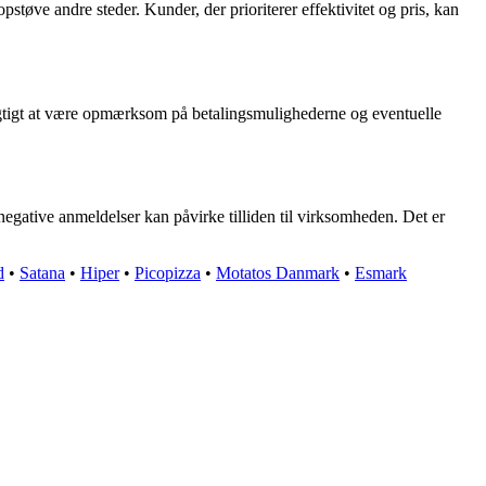
støve andre steder. Kunder, der prioriterer effektivitet og pris, kan
 vigtigt at være opmærksom på betalingsmulighederne og eventuelle
egative anmeldelser kan påvirke tilliden til virksomheden. Det er
d
•
Satana
•
Hiper
•
Picopizza
•
Motatos Danmark
•
Esmark