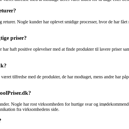
eturer?
 og returer. Nogle kunder har oplevet smidige processer, hvor de har fåe
tige priser?
ar haft positive oplevelser med at finde produkter til lavere priser sa
dk?
været tilfredse med de produkter, de har modtaget, mens andre har påpege
olPriser.dk?
under. Nogle har rost virksomheden for hurtige svar og imødekommen
unikation fra virksomhedens side.
?