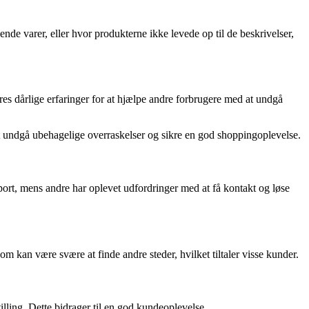
e varer, eller hvor produkterne ikke levede op til de beskrivelser,
es dårlige erfaringer for at hjælpe andre forbrugere med at undgå
at undgå ubehagelige overraskelser og sikre en god shoppingoplevelse.
rt, mens andre har oplevet udfordringer med at få kontakt og løse
m kan være svære at finde andre steder, hvilket tiltaler visse kunder.
illing. Dette bidrager til en god kundeoplevelse.