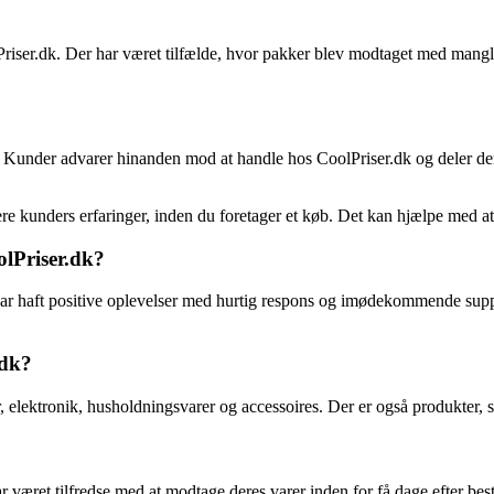
ser.dk. Der har været tilfælde, hvor pakker blev modtaget med manglend
e. Kunder advarer hinanden mod at handle hos CoolPriser.dk og deler der
ere kunders erfaringer, inden du foretager et køb. Det kan hjælpe med 
olPriser.dk?
ar haft positive oplevelser med hurtig respons og imødekommende suppo
.dk?
, elektronik, husholdningsvarer og accessoires. Der er også produkter, so
r været tilfredse med at modtage deres varer inden for få dage efter best