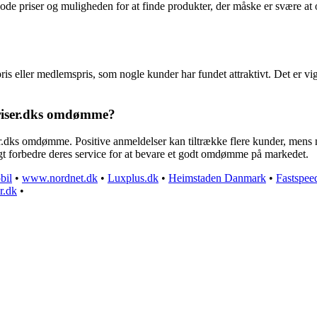
ode priser og muligheden for at finde produkter, der måske er svære at op
pris eller medlemspris, som nogle kunder har fundet attraktivt. Det er
Priser.dks omdømme?
er.dks omdømme. Positive anmeldelser kan tiltrække flere kunder, mens n
ligt forbedre deres service for at bevare et godt omdømme på markedet.
bil
•
www.nordnet.dk
•
Luxplus.dk
•
Heimstaden Danmark
•
Fastspee
r.dk
•