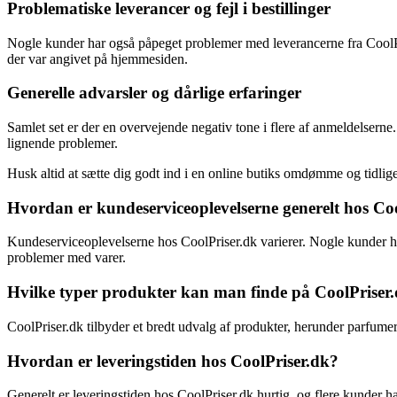
Problematiske leverancer og fejl i bestillinger
Nogle kunder har også påpeget problemer med leverancerne fra CoolPri
der var angivet på hjemmesiden.
Generelle advarsler og dårlige erfaringer
Samlet set er der en overvejende negativ tone i flere af anmeldelsern
lignende problemer.
Husk altid at sætte dig godt ind i en online butiks omdømme og tidlig
Hvordan er kundeserviceoplevelserne generelt hos Co
Kundeserviceoplevelserne hos CoolPriser.dk varierer. Nogle kunder h
problemer med varer.
Hvilke typer produkter kan man finde på CoolPriser
CoolPriser.dk tilbyder et bredt udvalg af produkter, herunder parfumer
Hvordan er leveringstiden hos CoolPriser.dk?
Generelt er leveringstiden hos CoolPriser.dk hurtig, og flere kunder ha