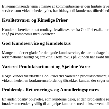
Et gennemgående tema i mange af kommentarerne er den hurtige leveri
service, som virksomheden yder, har bidraget til kundernes tilfredshed 
Kvalitetsvarer og Rimelige Priser
Kunderne beretter om at modtage kvalitetsvarer fra CoolPriser.dk, der 
at gå på kompromis med kvaliteten.
God Kundeservice og Kundefokus
Mange kunder er glade for den gode kundeservice, de har modtaget hos
reklamationer hurtigt og effektivt. Dette fokus på kunden har skabt ti
Varieret Produktsortiment og Sjældne Varer
Nogle kunder værdsætter CoolPriser.dks varierede produktsortiment, hvor
virksomheden en konkurrencefordel og tiltrækker kunder, der søger u
Problemløs Returnerings- og Annulleringsproces
En anden positiv oplevelse, som kunderne deler, er den problemfrie ret
imødekommende og villig til at hjælpe kunderne med at løse eventuell