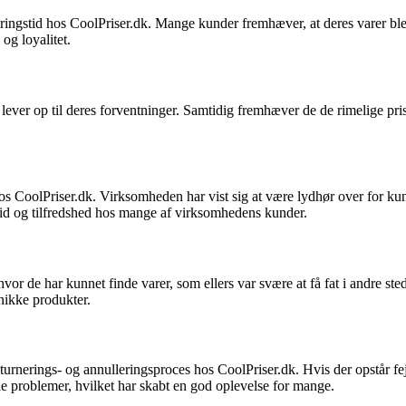
ngstid hos CoolPriser.dk. Mange kunder fremhæver, at deres varer blev 
og loyalitet.
lever op til deres forventninger. Samtidig fremhæver de de rimelige pri
 CoolPriser.dk. Virksomheden har vist sig at være lydhør over for kun
llid og tilfredshed hos mange af virksomhedens kunder.
 de har kunnet finde varer, som ellers var svære at få fat i andre stede
nikke produkter.
urnerings- og annulleringsproces hos CoolPriser.dk. Hvis der opstår fejl
e problemer, hvilket har skabt en god oplevelse for mange.