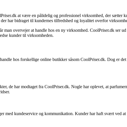
riser.dk at være en pålidelig og professionel virksomhed, der sætter ku
 der har bidraget til kundernes tilfredshed og loyalitet overfor virksomh
når man overvejer at handle hos en ny virksomhed. CoolPriser.dk ser ud 
fredse kunder til virksomheden.
at handle hos forskellige online butikker såsom CoolPriser.dk. Dog er 
ter, de har modtaget fra CoolPriser.dk. Nogle har oplevet, at parfumern
idser.
r med kundeservice og kommunikation. Kunder har haft svært ved at få