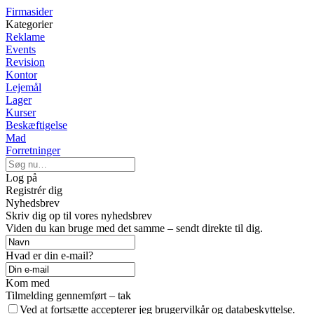
Firmasider
Kategorier
Reklame
Events
Revision
Kontor
Lejemål
Lager
Kurser
Beskæftigelse
Mad
Forretninger
Log på
Registrér dig
Nyhedsbrev
Skriv dig op til vores nyhedsbrev
Viden du kan bruge med det samme – sendt direkte til dig.
Hvad er din e-mail?
Kom med
Tilmelding gennemført – tak
Ved at fortsætte accepterer jeg brugervilkår og databeskyttelse.