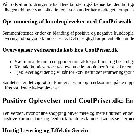
På trods af udfordringerne har flere kunder også bemærket den hurti
tilbagemeldinger samt situationer, hvor kunder har modtaget kompensat
Opsummering af kundeoplevelser med CoolPriser.dk
Sammenfattende er der en blanding af positive og negative kundeople
leveringstid og gode kundeservice. Det er vigtigt for potentielle kunder
Overvejelser vedrørende køb hos CoolPriser.dk
Vær opmærksom på rapporter om falske parfumer og beskadige
Kontakt kundeservice ved eventuelle problemer for at sikre en 
Tjek leveringstider og vilkår for køb, herunder returneringspolit
Samlet set er det vigtigt for kunder at være opmærksomme på de rappor
tilfredsstillende købsoplevelse.
Positive Oplevelser med CoolPriser.dk:
I en verden, hvor online shopping bliver mere og mere udbredt, er det
positive kommentarer og feedback fra deres kunder. Lad os se nærmer
Hurtig Levering og Effektiv Service