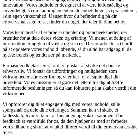
innovation. Vores indhold er designet til at være letforståeligt og
anvendeligt, så du kan implementere de anbefalinger, vi præsenterer,
i din egen virksomhed. Uanset hvor du befinder dig på din
erhvervsmæssige rejse, finder du noget, der taler til dine behov.
Vores team består af erfarne skribenter og brancheeksperter, der
brænder for at dele deres viden og erfaring. Vi mener, at deling af
information er nøglen til vækst og succes. Derfor arbejder vi hårdt
på at opdatere vores indhold løbende, så du altid har adgang til de
nyeste trends og tendenser på markedet.
Firmasider.dk eksisterer, fordi vi ønsker at styrke det danske
erhvervsliv. Vi forstår de udfordringer og muligheder, som
virksomheder står over for, og vi er her for at støtte dig i din
udvikling. Vores mission er at gøre det lettere for dig at træffe
informerede beslutninger, så du kan fokusere på at skabe værdi i din
virksomhed.
Vi opfordrer dig til at engagere dig med vores indhold, stille
spørgsmål og dele dine erfaringer. Sammen kan vi skabe et
fællesskab, hvor vi lærer af hinanden og vokser sammen. Din
feedback er værdifuld for os, da den hjælper os med at forbedre
vores tilbud og sikre, at vi altid tilfører værdi til din erhvervsmæssige
rejse.