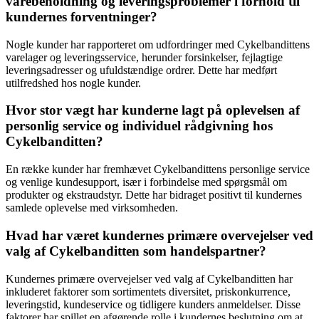
varebeholdning og leveringsproblemer i forhold til
kundernes forventninger?
Nogle kunder har rapporteret om udfordringer med Cykelbandittens
varelager og leveringsservice, herunder forsinkelser, fejlagtige
leveringsadresser og ufuldstændige ordrer. Dette har medført
utilfredshed hos nogle kunder.
Hvor stor vægt har kunderne lagt på oplevelsen af
personlig service og individuel rådgivning hos
Cykelbanditten?
En række kunder har fremhævet Cykelbandittens personlige service
og venlige kundesupport, især i forbindelse med spørgsmål om
produkter og ekstraudstyr. Dette har bidraget positivt til kundernes
samlede oplevelse med virksomheden.
Hvad har været kundernes primære overvejelser ved
valg af Cykelbanditten som handelspartner?
Kundernes primære overvejelser ved valg af Cykelbanditten har
inkluderet faktorer som sortimentets diversitet, priskonkurrence,
leveringstid, kundeservice og tidligere kunders anmeldelser. Disse
faktorer har spillet en afgørende rolle i kundernes beslutning om at