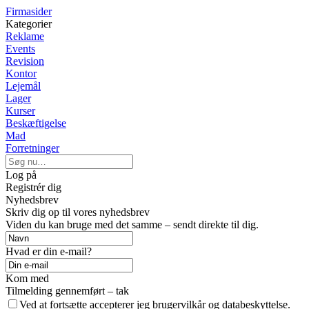
Firmasider
Kategorier
Reklame
Events
Revision
Kontor
Lejemål
Lager
Kurser
Beskæftigelse
Mad
Forretninger
Log på
Registrér dig
Nyhedsbrev
Skriv dig op til vores nyhedsbrev
Viden du kan bruge med det samme – sendt direkte til dig.
Hvad er din e-mail?
Kom med
Tilmelding gennemført – tak
Ved at fortsætte accepterer jeg brugervilkår og databeskyttelse.