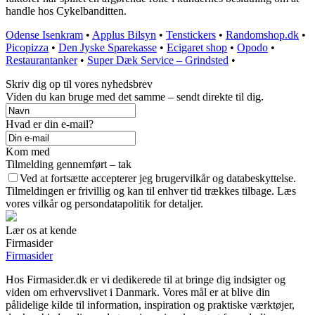
handle hos Cykelbanditten.
Odense Isenkram
•
Applus Bilsyn
•
Tenstickers
•
Randomshop.dk
•
Picopizza
•
Den Jyske Sparekasse
•
Ecigaret shop
•
Opodo
•
Restaurantanker
•
Super Dæk Service – Grindsted
•
Skriv dig op til vores nyhedsbrev
Viden du kan bruge med det samme – sendt direkte til dig.
Hvad er din e-mail?
Kom med
Tilmelding gennemført – tak
Ved at fortsætte accepterer jeg brugervilkår og databeskyttelse.
Tilmeldingen er frivillig og kan til enhver tid trækkes tilbage. Læs
vores vilkår og persondatapolitik for detaljer.
Lær os at kende
Firmasider
Firmasider
Hos Firmasider.dk er vi dedikerede til at bringe dig indsigter og
viden om erhvervslivet i Danmark. Vores mål er at blive din
pålidelige kilde til information, inspiration og praktiske værktøjer,