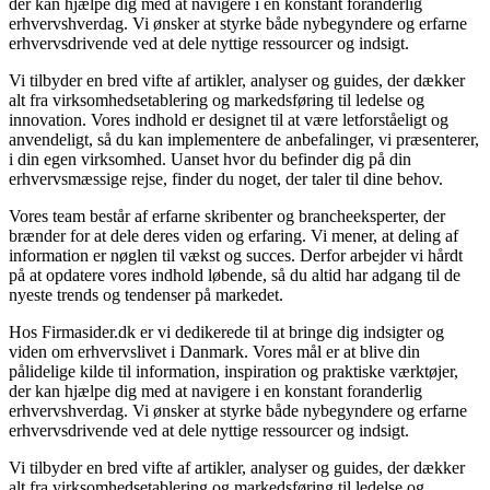
der kan hjælpe dig med at navigere i en konstant foranderlig
erhvervshverdag. Vi ønsker at styrke både nybegyndere og erfarne
erhvervsdrivende ved at dele nyttige ressourcer og indsigt.
Vi tilbyder en bred vifte af artikler, analyser og guides, der dækker
alt fra virksomhedsetablering og markedsføring til ledelse og
innovation. Vores indhold er designet til at være letforståeligt og
anvendeligt, så du kan implementere de anbefalinger, vi præsenterer,
i din egen virksomhed. Uanset hvor du befinder dig på din
erhvervsmæssige rejse, finder du noget, der taler til dine behov.
Vores team består af erfarne skribenter og brancheeksperter, der
brænder for at dele deres viden og erfaring. Vi mener, at deling af
information er nøglen til vækst og succes. Derfor arbejder vi hårdt
på at opdatere vores indhold løbende, så du altid har adgang til de
nyeste trends og tendenser på markedet.
Hos Firmasider.dk er vi dedikerede til at bringe dig indsigter og
viden om erhvervslivet i Danmark. Vores mål er at blive din
pålidelige kilde til information, inspiration og praktiske værktøjer,
der kan hjælpe dig med at navigere i en konstant foranderlig
erhvervshverdag. Vi ønsker at styrke både nybegyndere og erfarne
erhvervsdrivende ved at dele nyttige ressourcer og indsigt.
Vi tilbyder en bred vifte af artikler, analyser og guides, der dækker
alt fra virksomhedsetablering og markedsføring til ledelse og