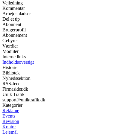
Vejledning
Kommentar
Arbejdspladser
Del et tip
Abonnent
Brugerprofil
Abonnement
Gebyrer
Værdier
Moduler
Interne links
Indholdsoversigt
Historier
Bibliotek
Nyhedssektion
RSS-feed
Firmasider.dk
Unik Trafik
support@uniktrafik.dk
Kategorier
Reklame
Events
Revision
Kontor
Lejemål