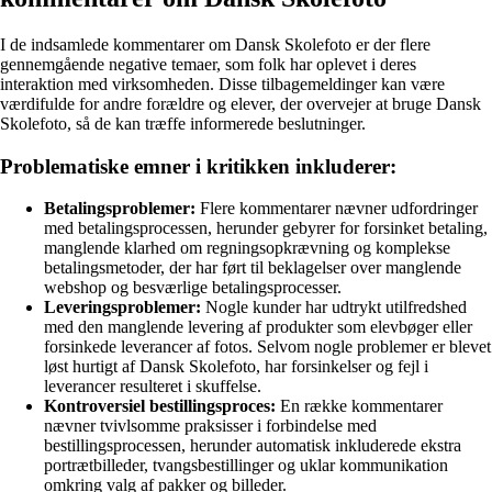
I de indsamlede kommentarer om Dansk Skolefoto er der flere
gennemgående negative temaer, som folk har oplevet i deres
interaktion med virksomheden. Disse tilbagemeldinger kan være
værdifulde for andre forældre og elever, der overvejer at bruge Dansk
Skolefoto, så de kan træffe informerede beslutninger.
Problematiske emner i kritikken inkluderer:
Betalingsproblemer:
Flere kommentarer nævner udfordringer
med betalingsprocessen, herunder gebyrer for forsinket betaling,
manglende klarhed om regningsopkrævning og komplekse
betalingsmetoder, der har ført til beklagelser over manglende
webshop og besværlige betalingsprocesser.
Leveringsproblemer:
Nogle kunder har udtrykt utilfredshed
med den manglende levering af produkter som elevbøger eller
forsinkede leverancer af fotos. Selvom nogle problemer er blevet
løst hurtigt af Dansk Skolefoto, har forsinkelser og fejl i
leverancer resulteret i skuffelse.
Kontroversiel bestillingsproces:
En række kommentarer
nævner tvivlsomme praksisser i forbindelse med
bestillingsprocessen, herunder automatisk inkluderede ekstra
portrætbilleder, tvangsbestillinger og uklar kommunikation
omkring valg af pakker og billeder.