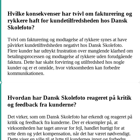
Hvilke konsekvenser har tvivl om fakturering og
rykkere haft for kundetilfredsheden hos Dansk
Skolefoto?
Tvivl om fakturering og modtagelse af rykkere synes at have
påvirket kundetilfredsheden negativt hos Dansk Skolefoto.
Flere kunder har udtrykt frustration over manglende klarhed om
betalingsprocessen og modtagelse af rykkere uden forudgående
faktura. Dette har skabt forvirring og utilfredshed hos nogle
kunder og er et område, hvor virksomheden kan forbedre
kommunikationen.
Hvordan har Dansk Skolefoto reageret på kritik
og feedback fra kunderne?
Det virker, som om Dansk Skolefoto har erkendt og reageret på
kritik og feedback fra kunderne. Der er eksempler på, at
virksomheden har taget ansvar for fejl, handlet hurtigt for at
rette dem og ydet kompensation, når det har været nødvendigt.
Dette viser en vilje til at lytte til kundernes input og forbedre