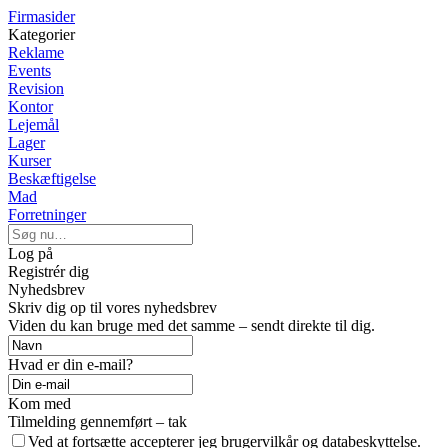
Firmasider
Kategorier
Reklame
Events
Revision
Kontor
Lejemål
Lager
Kurser
Beskæftigelse
Mad
Forretninger
Log på
Registrér dig
Nyhedsbrev
Skriv dig op til vores nyhedsbrev
Viden du kan bruge med det samme – sendt direkte til dig.
Hvad er din e-mail?
Kom med
Tilmelding gennemført – tak
Ved at fortsætte accepterer jeg brugervilkår og databeskyttelse.