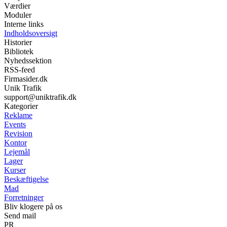
Værdier
Moduler
Interne links
Indholdsoversigt
Historier
Bibliotek
Nyhedssektion
RSS-feed
Firmasider.dk
Unik Trafik
support@uniktrafik.dk
Kategorier
Reklame
Events
Revision
Kontor
Lejemål
Lager
Kurser
Beskæftigelse
Mad
Forretninger
Bliv klogere på os
Send mail
PR