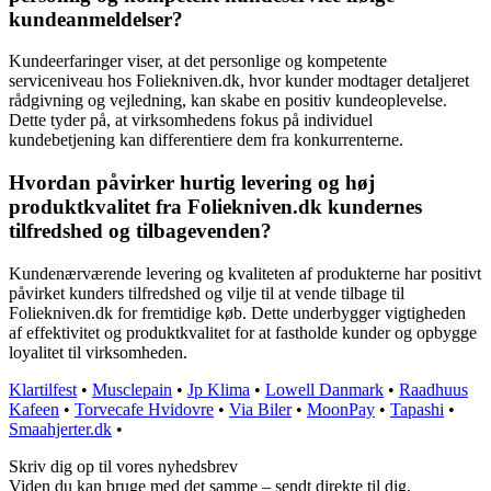
kundeanmeldelser?
Kundeerfaringer viser, at det personlige og kompetente
serviceniveau hos Foliekniven.dk, hvor kunder modtager detaljeret
rådgivning og vejledning, kan skabe en positiv kundeoplevelse.
Dette tyder på, at virksomhedens fokus på individuel
kundebetjening kan differentiere dem fra konkurrenterne.
Hvordan påvirker hurtig levering og høj
produktkvalitet fra Foliekniven.dk kundernes
tilfredshed og tilbagevenden?
Kundenærværende levering og kvaliteten af produkterne har positivt
påvirket kunders tilfredshed og vilje til at vende tilbage til
Foliekniven.dk for fremtidige køb. Dette underbygger vigtigheden
af effektivitet og produktkvalitet for at fastholde kunder og opbygge
loyalitet til virksomheden.
Klartilfest
•
Musclepain
•
Jp Klima
•
Lowell Danmark
•
Raadhuus
Kafeen
•
Torvecafe Hvidovre
•
Via Biler
•
MoonPay
•
Tapashi
•
Smaahjerter.dk
•
Skriv dig op til vores nyhedsbrev
Viden du kan bruge med det samme – sendt direkte til dig.