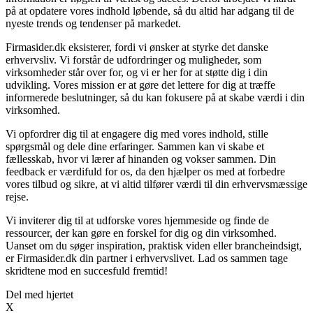
på at opdatere vores indhold løbende, så du altid har adgang til de
nyeste trends og tendenser på markedet.
Firmasider.dk eksisterer, fordi vi ønsker at styrke det danske
erhvervsliv. Vi forstår de udfordringer og muligheder, som
virksomheder står over for, og vi er her for at støtte dig i din
udvikling. Vores mission er at gøre det lettere for dig at træffe
informerede beslutninger, så du kan fokusere på at skabe værdi i din
virksomhed.
Vi opfordrer dig til at engagere dig med vores indhold, stille
spørgsmål og dele dine erfaringer. Sammen kan vi skabe et
fællesskab, hvor vi lærer af hinanden og vokser sammen. Din
feedback er værdifuld for os, da den hjælper os med at forbedre
vores tilbud og sikre, at vi altid tilfører værdi til din erhvervsmæssige
rejse.
Vi inviterer dig til at udforske vores hjemmeside og finde de
ressourcer, der kan gøre en forskel for dig og din virksomhed.
Uanset om du søger inspiration, praktisk viden eller brancheindsigt,
er Firmasider.dk din partner i erhvervslivet. Lad os sammen tage
skridtene mod en succesfuld fremtid!
Del med hjertet
X