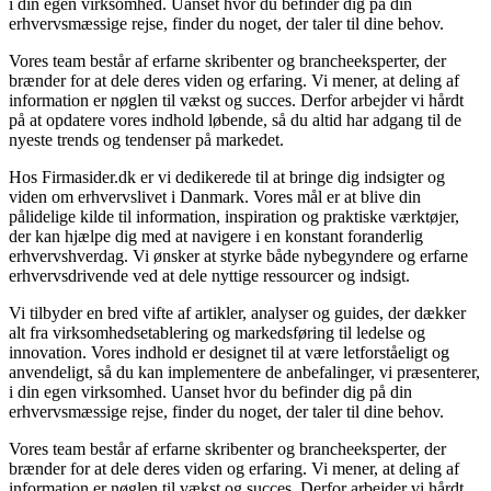
i din egen virksomhed. Uanset hvor du befinder dig på din
erhvervsmæssige rejse, finder du noget, der taler til dine behov.
Vores team består af erfarne skribenter og brancheeksperter, der
brænder for at dele deres viden og erfaring. Vi mener, at deling af
information er nøglen til vækst og succes. Derfor arbejder vi hårdt
på at opdatere vores indhold løbende, så du altid har adgang til de
nyeste trends og tendenser på markedet.
Hos Firmasider.dk er vi dedikerede til at bringe dig indsigter og
viden om erhvervslivet i Danmark. Vores mål er at blive din
pålidelige kilde til information, inspiration og praktiske værktøjer,
der kan hjælpe dig med at navigere i en konstant foranderlig
erhvervshverdag. Vi ønsker at styrke både nybegyndere og erfarne
erhvervsdrivende ved at dele nyttige ressourcer og indsigt.
Vi tilbyder en bred vifte af artikler, analyser og guides, der dækker
alt fra virksomhedsetablering og markedsføring til ledelse og
innovation. Vores indhold er designet til at være letforståeligt og
anvendeligt, så du kan implementere de anbefalinger, vi præsenterer,
i din egen virksomhed. Uanset hvor du befinder dig på din
erhvervsmæssige rejse, finder du noget, der taler til dine behov.
Vores team består af erfarne skribenter og brancheeksperter, der
brænder for at dele deres viden og erfaring. Vi mener, at deling af
information er nøglen til vækst og succes. Derfor arbejder vi hårdt