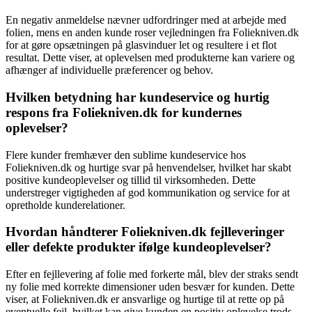
En negativ anmeldelse nævner udfordringer med at arbejde med
folien, mens en anden kunde roser vejledningen fra Foliekniven.dk
for at gøre opsætningen på glasvinduer let og resultere i et flot
resultat. Dette viser, at oplevelsen med produkterne kan variere og
afhænger af individuelle præferencer og behov.
Hvilken betydning har kundeservice og hurtig
respons fra Foliekniven.dk for kundernes
oplevelser?
Flere kunder fremhæver den sublime kundeservice hos
Foliekniven.dk og hurtige svar på henvendelser, hvilket har skabt
positive kundeoplevelser og tillid til virksomheden. Dette
understreger vigtigheden af god kommunikation og service for at
opretholde kunderelationer.
Hvordan håndterer Foliekniven.dk fejlleveringer
eller defekte produkter ifølge kundeoplevelser?
Efter en fejllevering af folie med forkerte mål, blev der straks sendt
ny folie med korrekte dimensioner uden besvær for kunden. Dette
viser, at Foliekniven.dk er ansvarlige og hurtige til at rette op på
eventuelle fejl, hvilket kan give kunden en positiv oplevelse trods