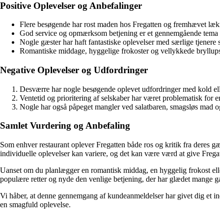
Positive Oplevelser og Anbefalinger
Flere besøgende har rost maden hos Fregatten og fremhævet lækre
God service og opmærksom betjening er et gennemgående tema i a
Nogle gæster har haft fantastiske oplevelser med særlige tjenere 
Romantiske middage, hyggelige frokoster og vellykkede bryllupsf
Negative Oplevelser og Udfordringer
Desværre har nogle besøgende oplevet udfordringer med kold eller
Ventetid og prioritering af selskaber har været problematisk for en
Nogle har også påpeget mangler ved salatbaren, smagsløs mad og ut
Samlet Vurdering og Anbefaling
Som enhver restaurant oplever Fregatten både ros og kritik fra deres g
individuelle oplevelser kan variere, og det kan være værd at give Freg
Uanset om du planlægger en romantisk middag, en hyggelig frokost elle
populære retter og nyde den venlige betjening, der har glædet mange 
Vi håber, at denne gennemgang af kundeanmeldelser har givet dig et indbl
en smagfuld oplevelse.