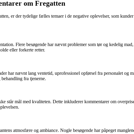
entarer om Fregatten
n, er der tydelige fælles temaer i de negative oplevelser, som kunder h
tion. Flere besøgende har nævnt problemer som tør og kedelig mad, dårl
de eller forkerte retter.
der har nævnt lang ventetid, uprofessionel opførsel fra personalet o
behandling fra tjenerne.
kke står mål med kvaliteten. Dette inkluderer kommentarer om overpriser
plevelsen.
antens atmosfære og ambiance. Nogle besøgende har påpeget manglende 