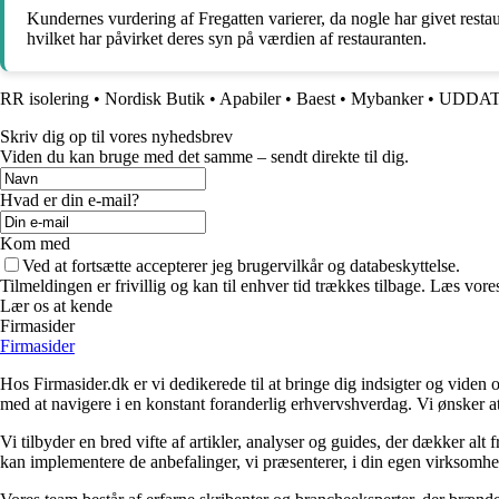
Kundernes vurdering af Fregatten varierer, da nogle har givet rest
hvilket har påvirket deres syn på værdien af restauranten.
RR isolering
•
Nordisk Butik
•
Apabiler
•
Baest
•
Mybanker
•
UDDA
Skriv dig op til vores nyhedsbrev
Viden du kan bruge med det samme – sendt direkte til dig.
Hvad er din e-mail?
Kom med
Ved at fortsætte accepterer jeg brugervilkår og databeskyttelse.
Tilmeldingen er frivillig og kan til enhver tid trækkes tilbage. Læs vores
Lær os at kende
Firmasider
Firmasider
Hos Firmasider.dk er vi dedikerede til at bringe dig indsigter og viden 
med at navigere i en konstant foranderlig erhvervshverdag. Vi ønsker a
Vi tilbyder en bred vifte af artikler, analyser og guides, der dækker alt
kan implementere de anbefalinger, vi præsenterer, i din egen virksomhed