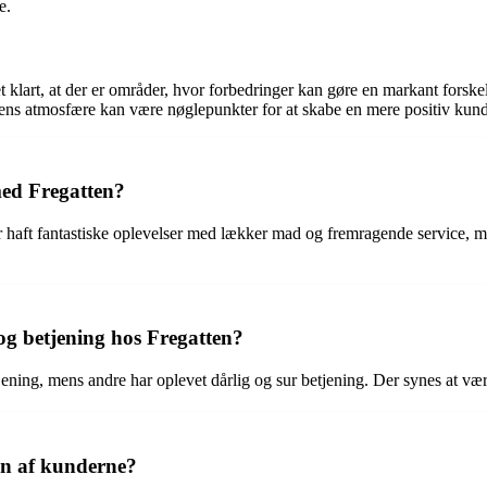
e.
lart, at der er områder, hvor forbedringer kan gøre en markant forskel
rantens atmosfære kan være nøglepunkter for at skabe en mere positiv 
med Fregatten?
haft fantastiske oplevelser med lækker mad og fremragende service, m
og betjening hos Fregatten?
jening, mens andre har oplevet dårlig og sur betjening. Der synes at være
en af kunderne?