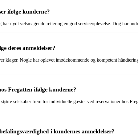
ser ifølge kunderne?
og har nydt velsmagende retter og en god serviceoplevelse. Dog har and
lge deres anmeldelser?
er klager. Nogle har oplevet imødekommende og kompetent håndtering af
hos Fregatten ifølge kunderne?
af større selskaber frem for individuelle gæster ved reservationer hos F
befalingsværdighed i kundernes anmeldelser?