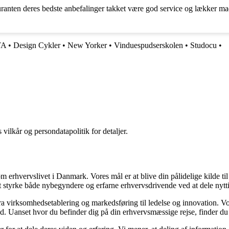
auranten deres bedste anbefalinger takket være god service og lækker m
TA
•
Design Cykler
•
New Yorker
•
Vinduespudserskolen
•
Studocu
•
 vilkår og persondatapolitik for detaljer.
om erhvervslivet i Danmark. Vores mål er at blive din pålidelige kilde ti
t styrke både nybegyndere og erfarne erhvervsdrivende ved at dele nytti
 fra virksomhedsetablering og markedsføring til ledelse og innovation. Vor
. Uanset hvor du befinder dig på din erhvervsmæssige rejse, finder du n