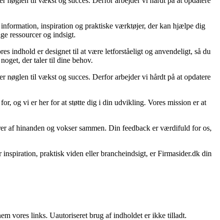
er nøglen til vækst og succes. Derfor arbejder vi hårdt på at opdatere
l information, inspiration og praktiske værktøjer, der kan hjælpe dig
ge ressourcer og indsigt.
es indhold er designet til at være letforståeligt og anvendeligt, så du
oget, der taler til dine behov.
er nøglen til vækst og succes. Derfor arbejder vi hårdt på at opdatere
r, og vi er her for at støtte dig i din udvikling. Vores mission er at
lærer af hinanden og vokser sammen. Din feedback er værdifuld for os,
inspiration, praktisk viden eller brancheindsigt, er Firmasider.dk din
 vores links. Uautoriseret brug af indholdet er ikke tilladt.