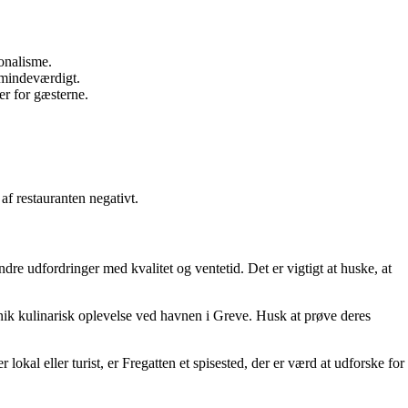
onalisme.
g mindeværdigt.
er for gæsterne.
af restauranten negativt.
e udfordringer med kvalitet og ventetid. Det er vigtigt at huske, at
nik kulinarisk oplevelse ved havnen i Greve. Husk at prøve deres
kal eller turist, er Fregatten et spisested, der er værd at udforske for