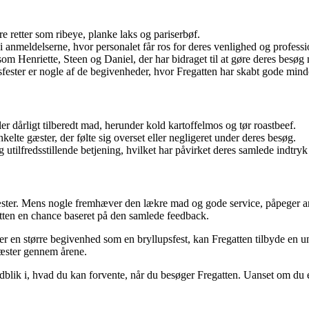
 retter som ribeye, planke laks og pariserbøf.
nmeldelserne, hvor personalet får ros for deres venlighed og professi
som Henriette, Steen og Daniel, der har bidraget til at gøre deres besø
ester er nogle af de begivenheder, hvor Fregatten har skabt gode mind
 dårligt tilberedt mad, herunder kold kartoffelmos og tør roastbeef.
kelte gæster, der følte sig overset eller negligeret under deres besøg.
ilfredsstillende betjening, hvilket har påvirket deres samlede indtryk 
æster. Mens nogle fremhæver den lækre mad og gode service, påpeger andr
atten en chance baseret på den samlede feedback.
r en større begivenhed som en bryllupsfest, kan Fregatten tilbyde en u
gæster gennem årene.
ik i, hvad du kan forvente, når du besøger Fregatten. Uanset om du er lo