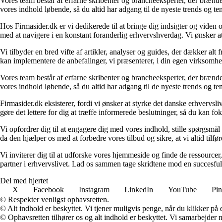
Vores team består af erfarne skribenter og brancheeksperter, der brænder
vores indhold løbende, så du altid har adgang til de nyeste trends og t
Hos Firmasider.dk er vi dedikerede til at bringe dig indsigter og viden 
med at navigere i en konstant foranderlig erhvervshverdag. Vi ønsker a
Vi tilbyder en bred vifte af artikler, analyser og guides, der dækker alt
kan implementere de anbefalinger, vi præsenterer, i din egen virksomhed
Vores team består af erfarne skribenter og brancheeksperter, der brænder
vores indhold løbende, så du altid har adgang til de nyeste trends og t
Firmasider.dk eksisterer, fordi vi ønsker at styrke det danske erhvervsli
gøre det lettere for dig at træffe informerede beslutninger, så du kan f
Vi opfordrer dig til at engagere dig med vores indhold, stille spørgsm
da den hjælper os med at forbedre vores tilbud og sikre, at vi altid tilfø
Vi inviterer dig til at udforske vores hjemmeside og finde de ressourcer
partner i erhvervslivet. Lad os sammen tage skridtene mod en succesful
Del med hjertet
X
Facebook
Instagram
LinkedIn
YouTube
Pin
© Respekter venligst ophavsretten.
© Alt indhold er beskyttet. Vi tjener muligvis penge, når du klikker på e
© Ophavsretten tilhører os og alt indhold er beskyttet. Vi samarbejder 