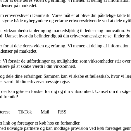
 for at dele deres viden og erfaring. Vi mener, at deling af information 
endenser på markedet.
om erhvervslivet i Danmark. Vores mål er at blive din pålidelige kilde ti
t styrke både nybegyndere og erfarne erhvervsdrivende ved at dele nytti
 fra virksomhedsetablering og markedsføring til ledelse og innovation. Vor
. Uanset hvor du befinder dig på din erhvervsmæssige rejse, finder du n
 for at dele deres viden og erfaring. Vi mener, at deling af information 
endenser på markedet.
v. Vi forstår de udfordringer og muligheder, som virksomheder står over fo
okusere på at skabe værdi i din virksomhed.
ål og dele dine erfaringer. Sammen kan vi skabe et fællesskab, hvor vi 
rer værdi til din erhvervsmæssige rejse.
, der kan gøre en forskel for dig og din virksomhed. Uanset om du søger 
d fremtid!
terest
TikTok
Mail
RSS
t link og foretager et køb hos en forhandler.
med udvalgte partnere og kan modtage provision ved køb foretaget gennem