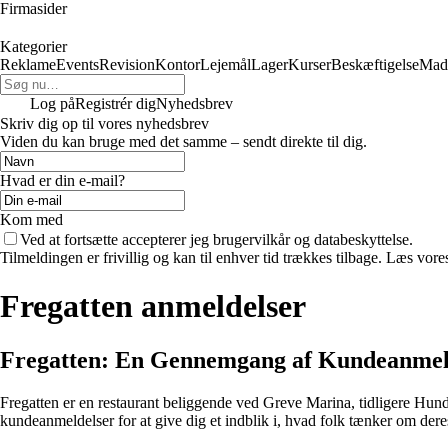
Firmasider
Kategorier
Reklame
Events
Revision
Kontor
Lejemål
Lager
Kurser
Beskæftigelse
Mad
Log på
Registrér dig
Nyhedsbrev
Skriv dig op til vores nyhedsbrev
Viden du kan bruge med det samme – sendt direkte til dig.
Hvad er din e-mail?
Kom med
Ved at fortsætte accepterer jeg brugervilkår og databeskyttelse.
Tilmeldingen er frivillig og kan til enhver tid trækkes tilbage. Læs vores
Fregatten anmeldelser
Fregatten: En Gennemgang af Kundeanmel
Fregatten er en restaurant beliggende ved Greve Marina, tidligere Hun
kundeanmeldelser for at give dig et indblik i, hvad folk tænker om dere