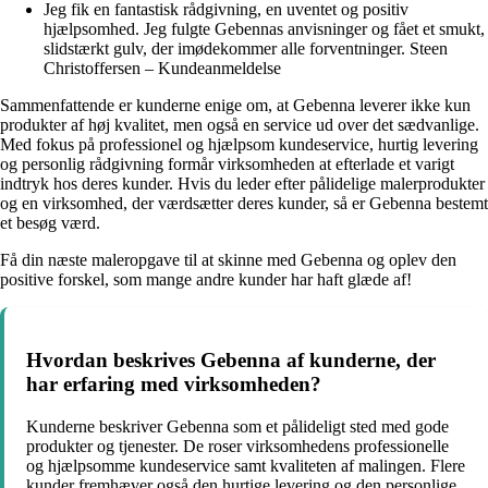
Jeg fik en fantastisk rådgivning, en uventet og positiv
hjælpsomhed. Jeg fulgte Gebennas anvisninger og fået et smukt,
slidstærkt gulv, der imødekommer alle forventninger. Steen
Christoffersen – Kundeanmeldelse
Sammenfattende er kunderne enige om, at Gebenna leverer ikke kun
produkter af høj kvalitet, men også en service ud over det sædvanlige.
Med fokus på professionel og hjælpsom kundeservice, hurtig levering
og personlig rådgivning formår virksomheden at efterlade et varigt
indtryk hos deres kunder. Hvis du leder efter pålidelige malerprodukter
og en virksomhed, der værdsætter deres kunder, så er Gebenna bestemt
et besøg værd.
Få din næste maleropgave til at skinne med Gebenna og oplev den
positive forskel, som mange andre kunder har haft glæde af!
Hvordan beskrives Gebenna af kunderne, der
har erfaring med virksomheden?
Kunderne beskriver Gebenna som et pålideligt sted med gode
produkter og tjenester. De roser virksomhedens professionelle
og hjælpsomme kundeservice samt kvaliteten af malingen. Flere
kunder fremhæver også den hurtige levering og den personlige