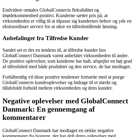
Endvidere omtales GlobalConnects fleksibilitet og
imødekommenhed positivt. Kunderne sætter pris på, at
virksomheden er villig til at tilpasse sig kundernes behov og yde en
ekstraordinær service for at sikre en tilfredsstillende løsning.
Anbefalinger fra Tilfredse Kunder
Samlet set er der en tendens til, at tilfredse kunder hos
GlobalConnect Danmark varmt anbefaler virksomheden til andre.
De positive oplevelser, som kunderne har haft, afspejler en høj grad
af tilfredshed med både produkter og den service, de har modtaget.
Forhåbentlig vil disse positive tendenser fortsætte med at præge
GlobalConnects kundeoplevelser og bidrage til et stærkt og
tillidsfuldt forhold mellem virksomheden og dens kunder.
Negative oplevelser med GlobalConnect
Danmark: En gennemgang af
kommentarer
GlobalConnect Danmark har modtaget en række negative
kommentarer fra borgere, der har delt deres oplevelser med