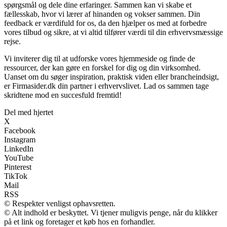
spørgsmål og dele dine erfaringer. Sammen kan vi skabe et
fællesskab, hvor vi lærer af hinanden og vokser sammen. Din
feedback er værdifuld for os, da den hjælper os med at forbedre
vores tilbud og sikre, at vi altid tilfører værdi til din erhvervsmæssige
rejse.
Vi inviterer dig til at udforske vores hjemmeside og finde de
ressourcer, der kan gøre en forskel for dig og din virksomhed.
Uanset om du søger inspiration, praktisk viden eller brancheindsigt,
er Firmasider.dk din partner i erhvervslivet. Lad os sammen tage
skridtene mod en succesfuld fremtid!
Del med hjertet
X
Facebook
Instagram
LinkedIn
YouTube
Pinterest
TikTok
Mail
RSS
© Respekter venligst ophavsretten.
© Alt indhold er beskyttet. Vi tjener muligvis penge, når du klikker
på et link og foretager et køb hos en forhandler.