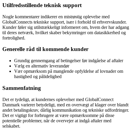
Utilfredsstillende teknisk support
Nogle kommentarer indikerer en mistrøstig oplevelse med
GlobalConnects tekniske support, især i forhold til erhvervskunder.
Kunder føler sig utilstrækkeligt informeret om, hvem der har adgang
til deres netværk, hvilket skaber bekymringer om datasikkerhed og
fortrolighed.
Generelle råd til kommende kunder
Grundig gennemgang af betingelser før indgåelse af aftaler
Vælg en alternativ leverandør
Vær opmærksom på manglende opfyldelse af lovnader om
hastighed og pålidelighed
Sammenfatning
Det er tydeligt, at kundernes oplevelser med GlobalConnect
Danmark varierer betydeligt, med en overvægt af klager over blandt
andet betalingskrav, dårlig kommunikation og tekniske udfordringer.
Det er vigtigt for forbrugere at være opmærksomme på disse
potentielle problemer, når de overvejer at indgå aftaler med
selskabet.