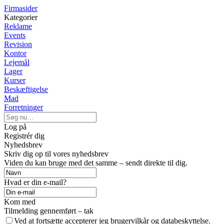
Firmasider
Kategorier
Reklame
Events
Revision
Kontor
Lejemål
Lager
Kurser
Beskæftigelse
Mad
Forretninger
Log på
Registrér dig
Nyhedsbrev
Skriv dig op til vores nyhedsbrev
Viden du kan bruge med det samme – sendt direkte til dig.
Hvad er din e-mail?
Kom med
Tilmelding gennemført – tak
Ved at fortsætte accepterer jeg brugervilkår og databeskyttelse.