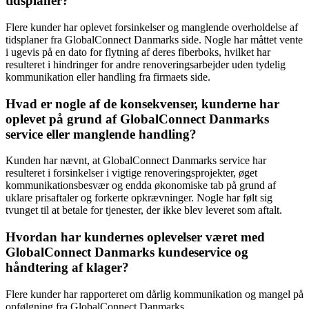
tidsplaner?
Flere kunder har oplevet forsinkelser og manglende overholdelse af
tidsplaner fra GlobalConnect Danmarks side. Nogle har måttet vente
i ugevis på en dato for flytning af deres fiberboks, hvilket har
resulteret i hindringer for andre renoveringsarbejder uden tydelig
kommunikation eller handling fra firmaets side.
Hvad er nogle af de konsekvenser, kunderne har
oplevet på grund af GlobalConnect Danmarks
service eller manglende handling?
Kunden har nævnt, at GlobalConnect Danmarks service har
resulteret i forsinkelser i vigtige renoveringsprojekter, øget
kommunikationsbesvær og endda økonomiske tab på grund af
uklare prisaftaler og forkerte opkrævninger. Nogle har følt sig
tvunget til at betale for tjenester, der ikke blev leveret som aftalt.
Hvordan har kundernes oplevelser været med
GlobalConnect Danmarks kundeservice og
håndtering af klager?
Flere kunder har rapporteret om dårlig kommunikation og mangel på
opfølgning fra GlobalConnect Danmarks