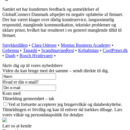
Samlet set har kundernes feedback og anmeldelser af
GlobalConnect Danmark afspejlet en negativ opfattelse af firmaet.
Der har været klager over dårlig kundeservice, langsommelig
responstid, manglende kommunikation, tekniske problemer og
uklare priser, hvilket har resulteret i en generel manglende tillid til
firmaet.
Smykkedillen
•
Clara Odense
•
Montus Business Academy
•
Gebenna
•
Tapashi
•
ScandinavianRest
•
Kebabistan
•
CoolPriser.dk
•
Dagh
•
Bosch Hvidevarer
•
Skriv dig op til vores nyhedsbrev
Viden du kan bruge med det samme – sendt direkte til dig.
Hvad er din e-mail?
Kom med
Tilmelding gennemført – tak
Ved at fortsætte accepterer jeg brugervilkår og databeskyttelse.
Tilmeldingen er frivillig og kan til enhver tid trækkes tilbage. Læs
vores vilkår og persondatapolitik for detaljer.
Lær os at kende