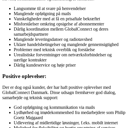
Langsomme til at svare på henvendelser
Manglende opfølgning på mails
Vanskeligheder med at få en prisaftale bekræftet
Misforståelser omkring opsigelse af abonnementer
Dårlig koordination mellem GlobalConnect og deres
samarbejdspartnere
Manglende leveringsdatoer og radiotavshed
Uklare handelsbetingelser og manglende gennemsigtighed
Problemer med teknisk overblik og forståelse
Urealistiske forventninger om netværksforbindelser og
uærlige kontrakter
Dårlig kundeservice og høje priser
Positive oplevelser:
Der er dog også kunder, der har haft positive oplevelser med
GlobalConnect Danmark. Disse udsagn fremhæver god dialog,
samarbejde og teknisk support:
God opfølgning og kommunikation via mails
Lydhørhed og imødekommenhed fra medarbejdere som Philip
Goetz Majgaard
Udlevering af midlertidige løsninger, f.eks. mobilt internet
Mulighed for fleksibilitet og hurtig opsætning af services