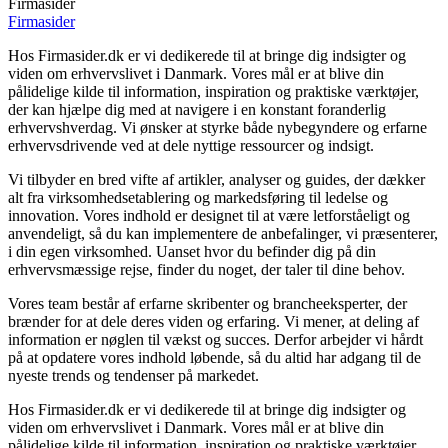
Firmasider
Firmasider
Hos Firmasider.dk er vi dedikerede til at bringe dig indsigter og
viden om erhvervslivet i Danmark. Vores mål er at blive din
pålidelige kilde til information, inspiration og praktiske værktøjer,
der kan hjælpe dig med at navigere i en konstant foranderlig
erhvervshverdag. Vi ønsker at styrke både nybegyndere og erfarne
erhvervsdrivende ved at dele nyttige ressourcer og indsigt.
Vi tilbyder en bred vifte af artikler, analyser og guides, der dækker
alt fra virksomhedsetablering og markedsføring til ledelse og
innovation. Vores indhold er designet til at være letforståeligt og
anvendeligt, så du kan implementere de anbefalinger, vi præsenterer,
i din egen virksomhed. Uanset hvor du befinder dig på din
erhvervsmæssige rejse, finder du noget, der taler til dine behov.
Vores team består af erfarne skribenter og brancheeksperter, der
brænder for at dele deres viden og erfaring. Vi mener, at deling af
information er nøglen til vækst og succes. Derfor arbejder vi hårdt
på at opdatere vores indhold løbende, så du altid har adgang til de
nyeste trends og tendenser på markedet.
Hos Firmasider.dk er vi dedikerede til at bringe dig indsigter og
viden om erhvervslivet i Danmark. Vores mål er at blive din
pålidelige kilde til information, inspiration og praktiske værktøjer,