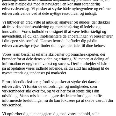
der kan hjælpe dig med at navigere i en konstant foranderlig
erhvervshverdag. Vi ønsker at styrke både nybegyndere og erfarne
erhvervsdrivende ved at dele nyttige ressourcer og indsigt.
Vi tilbyder en bred vifte af artikler, analyser og guides, der dækker
alt fra virksomhedsetablering og markedsføring til ledelse og
innovation. Vores indhold er designet til at være letforståeligt og
anvendeligt, så du kan implementere de anbefalinger, vi præsenterer,
i din egen virksomhed. Uanset hvor du befinder dig på din
erhvervsmæssige rejse, finder du noget, der taler til dine behov.
Vores team består af erfarne skribenter og brancheeksperter, der
brænder for at dele deres viden og erfaring. Vi mener, at deling af
information er nøglen til vækst og succes. Derfor arbejder vi hårdt
på at opdatere vores indhold løbende, så du altid har adgang til de
nyeste trends og tendenser på markedet.
Firmasider.dk eksisterer, fordi vi ønsker at styrke det danske
erhvervsliv. Vi forstår de udfordringer og muligheder, som
virksomheder står over for, og vi er her for at støtte dig i din
udvikling. Vores mission er at gøre det lettere for dig at træffe
informerede beslutninger, så du kan fokusere på at skabe værdi i din
virksomhed.
Vi opfordrer dig til at engagere dig med vores indhold, stille