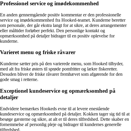
Professionel service og imødekommenhed
En anden gennemgående positiv kommentar er den professionelle
service og imødekommenhed fra Hooked-teamet. Kunderne beretter
om personale, der går ekstra langt for at sikre, at deres arrangementer
eller måltider forløber perfekt. Den personlige kontakt og
opmærksomhed på detaljer bidrager til en positiv oplevelse for
kunderne.
Varieret menu og friske råvarer
Kunderne sætter pris på den varierede menu, som Hooked tilbyder,
med alt fra friske østers til sprøde pomfritter og lækre fiskeretter.
Desuden bliver de friske råvarer fremhævet som afgørende for den
gode smag i retterne.
Exceptionel kundeservice og opmærksomhed på
detaljer
Endvidere bemærkes Hookeds evne til at levere enestående
kundeservice og opmærksomhed på detaljer. Kokken tager sig tid til at
besøge gæsterne og sikre, at alt er til deres tilfredshed. Dette skaber en
fornemmelse af personlig pleje og bidrager til kundernes generelle
tilfredshed.