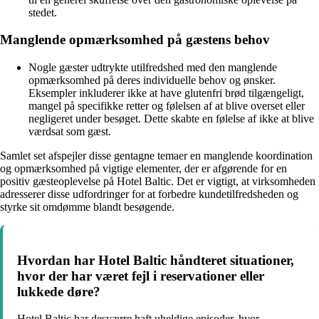
stedet.
Manglende opmærksomhed på gæstens behov
Nogle gæster udtrykte utilfredshed med den manglende
opmærksomhed på deres individuelle behov og ønsker.
Eksempler inkluderer ikke at have glutenfri brød tilgængeligt,
mangel på specifikke retter og følelsen af at blive overset eller
negligeret under besøget. Dette skabte en følelse af ikke at blive
værdsat som gæst.
Samlet set afspejler disse gentagne temaer en manglende koordination
og opmærksomhed på vigtige elementer, der er afgørende for en
positiv gæsteoplevelse på Hotel Baltic. Det er vigtigt, at virksomheden
adresserer disse udfordringer for at forbedre kundetilfredsheden og
styrke sit omdømme blandt besøgende.
Hvordan har Hotel Baltic håndteret situationer,
hvor der har været fejl i reservationer eller
lukkede døre?
Hotel Baltic har desværre haft uheldige episoder, hvor