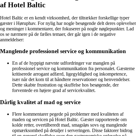
af Hotel Baltic
Hotel Baltic er en kendt virksomhed, der tiltrækker forskellige typer
gæster i Høruphav. For nylig har nogle besøgende delt deres oplevelser
og meninger i kommentarer, der fokuserer på nogle nøglepunkter. Lad
os se nærmere på de fælles temaer, der går igen i de negative
anmeldelser:
Manglende professionel service og kommunikation
En af de hyppigt nævnte udfordringer var manglen på
professionel service og kommunikation fra personalet. Gæsterne
kritiserede arrogant adfærd, ligegyldighed og inkompetence,
især når det kom til at håndtere reservationer og henvendelser.
Dette skabte frustration og skuffelse hos besøgende, der
forventede en højere grad af servicekvalitet.
Dårlig kvalitet af mad og service
Flere kommentarer pegede på problemer med kvaliteten af
maden og servicen på Hotel Baltic. Gæster rapporterede om
kolde retter, overtilberedt mad, smagsløs sovs og manglende
opmærksomhed på detaljer i serveringen. Disse faktorer bidrog
til en generel skuffelse over den gastronomiske oplevelse på