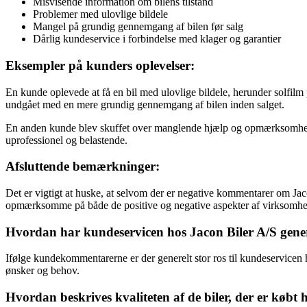
Misvisende information om bilens tilstand
Problemer med ulovlige bildele
Mangel på grundig gennemgang af bilen før salg
Dårlig kundeservice i forbindelse med klager og garantier
Eksempler på kunders oplevelser:
En kunde oplevede at få en bil med ulovlige bildele, herunder solfil
undgået med en mere grundig gennemgang af bilen inden salget.
En anden kunde blev skuffet over manglende hjælp og opmærksomhed fr
uprofessionel og belastende.
Afsluttende bemærkninger:
Det er vigtigt at huske, at selvom der er negative kommentarer om Jac
opmærksomme på både de positive og negative aspekter af virksomheden
Hvordan har kundeservicen hos Jacon Biler A/S genere
Ifølge kundekommentarerne er der generelt stor ros til kundeservic
ønsker og behov.
Hvordan beskrives kvaliteten af de biler, der er købt