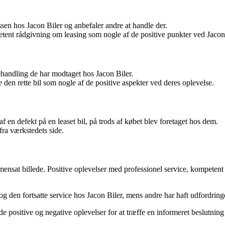
sen hos Jacon Biler og anbefaler andre at handle der.
ent rådgivning om leasing som nogle af de positive punkter ved Jacon 
handling de har modtaget hos Jacon Biler.
e den rette bil som nogle af de positive aspekter ved deres oplevelse.
f en defekt på en leaset bil, på trods af købet blev foretaget hos dem.
ra værkstedets side.
mensat billede. Positive oplevelser med professionel service, kompet
og den fortsatte service hos Jacon Biler, mens andre har haft udfordrin
e positive og negative oplevelser for at træffe en informeret beslutning 