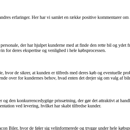
 til andres erfaringer. Her har vi samlet en række positive kommentarer o
ersonale, der har hjulpet kunderne med at finde den rette bil og ydet 
for deres ekspertise og venlighed i hele købsprocessen.
hvor de sikrer, at kunden er tilfreds med deres køb og eventuelle proble
de over for kundernes behov, hvad enten det drejer sig om valg af bilmo
r og den konkurrencedygtige prissætning, der gør det attraktivt at hand
entation ved levering, hvilket har skabt tilfredse kunder.
on Biler, hvor de føler sig velinformerede og trygge under hele købsp