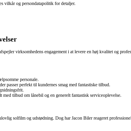
s vilkår og persondatapolitik for detaljer.
velser
spejler virksomhedens engagement i at levere en høj kvalitet og profess
hjælpsomme personale.
 der passer perfekt til kundernes smag med fantastiske tilbud.
gnidningsfrit.
lt med tilbud om lånebil og en generelt fantastisk serviceoplevelse.
lovlig solfilm og udstødning. Dog har Jacon Biler reageret professionel