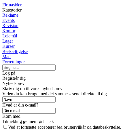
Firmasider
Kategorier
Reklame
Events
Revision
Kontor
Lejemål
Lager
Kurser
Beskæftigelse
Mad
Forretninger
Log på
Registrér dig
Nyhedsbrev
Skriv dig op til vores nyhedsbrev
Viden du kan bruge med det samme – sendt direkte til dig.
Hvad er din e-mail?
Kom med
Tilmelding gennemført – tak
Ved at fortsætte accepterer jeg brugervilkår og databeskyttelse.