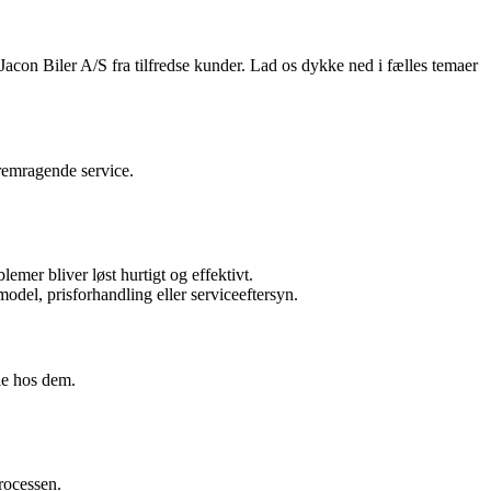
m Jacon Biler A/S fra tilfredse kunder. Lad os dykke ned i fælles temaer
fremragende service.
mer bliver løst hurtigt og effektivt.
del, prisforhandling eller serviceeftersyn.
le hos dem.
rocessen.