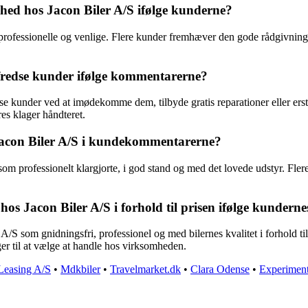
hed hos Jacon Biler A/S ifølge kunderne?
professionelle og venlige. Flere kunder fremhæver den gode rådgivnin
lfredse kunder ifølge kommentarerne?
dse kunder ved at imødekomme dem, tilbyde gratis reparationer eller erst
res klager håndteret.
a Jacon Biler A/S i kundekommentarerne?
som professionelt klargjorte, i god stand og med det lovede udstyr. Fle
os Jacon Biler A/S i forhold til prisen ifølge kunderne
/S som gnidningsfri, professionel og med bilernes kvalitet i forhold 
ger til at vælge at handle hos virksomheden.
Leasing A/S
•
Mdkbiler
•
Travelmarket.dk
•
Clara Odense
•
Experimen