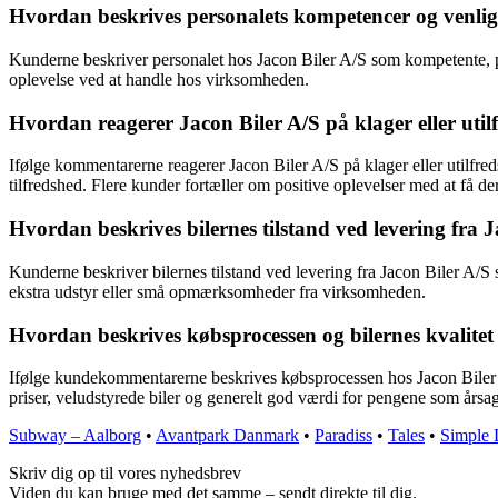
Hvordan beskrives personalets kompetencer og venlig
Kunderne beskriver personalet hos Jacon Biler A/S som kompetente, 
oplevelse ved at handle hos virksomheden.
Hvordan reagerer Jacon Biler A/S på klager eller uti
Ifølge kommentarerne reagerer Jacon Biler A/S på klager eller utilfre
tilfredshed. Flere kunder fortæller om positive oplevelser med at få de
Hvordan beskrives bilernes tilstand ved levering fr
Kunderne beskriver bilernes tilstand ved levering fra Jacon Biler A/S 
ekstra udstyr eller små opmærksomheder fra virksomheden.
Hvordan beskrives købsprocessen og bilernes kvalitet h
Ifølge kundekommentarerne beskrives købsprocessen hos Jacon Biler A
priser, veludstyrede biler og generelt god værdi for pengene som årsa
Subway – Aalborg
•
Avantpark Danmark
•
Paradiss
•
Tales
•
Simple 
Skriv dig op til vores nyhedsbrev
Viden du kan bruge med det samme – sendt direkte til dig.