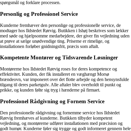
spørgsmål og forklare processen.
Personlig og Professionel Service
Kunderne fremhæver den personlige og professionelle service, de
modtager hos Ildstedet Rørvig. Butikken i Ishøj beskrives som lækker
med søde og hjælpsomme medarbejdere, der giver fin vejledning uden
at prøve at sælge unødvendige ting. Priserne er rimelige, og
installationen forløber gnidningsfrit, præcis som aftalt.
Kompetente Montører og Tidsvarende Løsninger
Montørerne hos Ildstedet Rørvig roses for deres kompetence og
effektivitet. Kunden, der fik installeret en væghængt Morsø
brændeovn, var imponeret over det flotte arbejde og den hensynsfulde
tilgang til deres parketgulv. Alle aftaler blev overholdt til punkt og
prikke, og kunden følte sig tryg i hænderne på firmaet.
Professionel Rådgivning og Fornem Service
Den professionelle rådgivning og fornemme service hos Ildstedet
Rørvig fremhæves af kunderne. Butikken tilbyder kompetent
vejledning, og montørerne udfører installationen med præcision og
godt humør. Kunderne føler sig trygge og godt informeret gennem hele