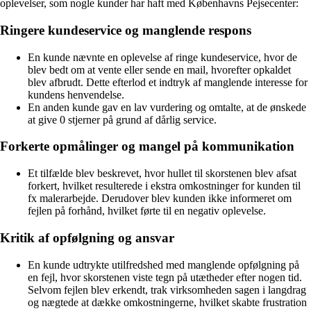
oplevelser, som nogle kunder har haft med Københavns Pejsecenter:
Ringere kundeservice og manglende respons
En kunde nævnte en oplevelse af ringe kundeservice, hvor de
blev bedt om at vente eller sende en mail, hvorefter opkaldet
blev afbrudt. Dette efterlod et indtryk af manglende interesse for
kundens henvendelse.
En anden kunde gav en lav vurdering og omtalte, at de ønskede
at give 0 stjerner på grund af dårlig service.
Forkerte opmålinger og mangel på kommunikation
Et tilfælde blev beskrevet, hvor hullet til skorstenen blev afsat
forkert, hvilket resulterede i ekstra omkostninger for kunden til
fx malerarbejde. Derudover blev kunden ikke informeret om
fejlen på forhånd, hvilket førte til en negativ oplevelse.
Kritik af opfølgning og ansvar
En kunde udtrykte utilfredshed med manglende opfølgning på
en fejl, hvor skorstenen viste tegn på utætheder efter nogen tid.
Selvom fejlen blev erkendt, trak virksomheden sagen i langdrag
og nægtede at dække omkostningerne, hvilket skabte frustration