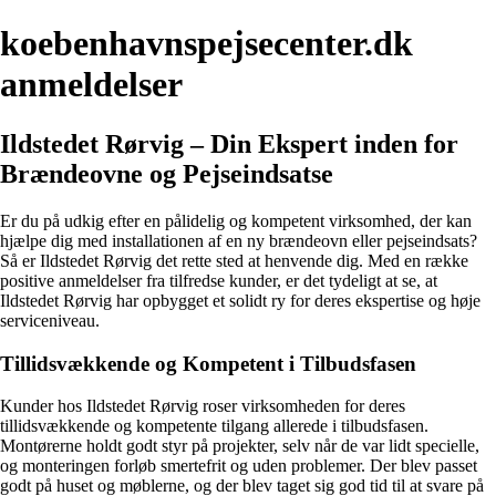
koebenhavnspejsecenter.dk
anmeldelser
Ildstedet Rørvig – Din Ekspert inden for
Brændeovne og Pejseindsatse
Er du på udkig efter en pålidelig og kompetent virksomhed, der kan
hjælpe dig med installationen af en ny brændeovn eller pejseindsats?
Så er Ildstedet Rørvig det rette sted at henvende dig. Med en række
positive anmeldelser fra tilfredse kunder, er det tydeligt at se, at
Ildstedet Rørvig har opbygget et solidt ry for deres ekspertise og høje
serviceniveau.
Tillidsvækkende og Kompetent i Tilbudsfasen
Kunder hos Ildstedet Rørvig roser virksomheden for deres
tillidsvækkende og kompetente tilgang allerede i tilbudsfasen.
Montørerne holdt godt styr på projekter, selv når de var lidt specielle,
og monteringen forløb smertefrit og uden problemer. Der blev passet
godt på huset og møblerne, og der blev taget sig god tid til at svare på