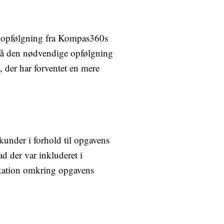
 opfølgning fra Kompas360s
t få den nødvendige opfølgning
 der har forventet en mere
under i forhold til opgavens
ad der var inkluderet i
nikation omkring opgavens