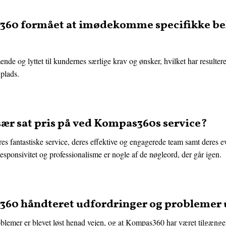
60 formået at imødekomme specifikke be
og lyttet til kundernes særlige krav og ønsker, hvilket har resultere
 plads.
ær sat pris på ved Kompas360s service?
s fantastiske service, deres effektive og engagerede team samt deres ev
sponsivitet og professionalisme er nogle af de nøgleord, der går igen.
60 håndteret udfordringer og problemer
roblemer er blevet løst henad vejen, og at Kompas360 har været tilgængel