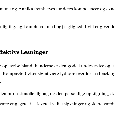
mone og Annika fremhæves for deres kompetencer og evne til
lig tilgang kombineret med høj faglighed, hvilket giver d
fektive Løsninger
plevelse blandt kunderne er den gode kundeservice og evne
mpas360 viser sig at være lydhøre over for feedback og hu
.
den professionelle tilgang og den personlige opfølgning, 
ære engageret i at levere kvalitetsløsninger og skabe værdi