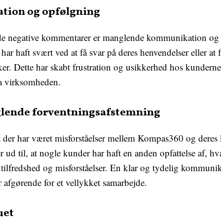
ion og opfølgning
de negative kommentarer er manglende kommunikation og
 har haft svært ved at få svar på deres henvendelser eller a
er. Dette har skabt frustration og usikkerhed hos kunderne,
ra virksomheden.
glende forventningsafstemning
 der har været misforståelser mellem Kompas360 og deres k
 ud til, at nogle kunder har haft en anden opfattelse af, hv
l utilfredshed og misforståelser. En klar og tydelig kommu
 afgørende for et vellykket samarbejde.
uet