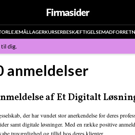
Firmasider
TOR
LEJEMÅL
LAGER
KURSER
BESKÆFTIGELSE
MAD
FORRETN
il dig.
 anmeldelser
meldelse af Et Digitalt Løsnin
sselskab, der har vundet stor anerkendelse for deres profes
der samt digitale løsninger. Med en række positive anmelde
abe troværdighed og tillid hos deres klienter.