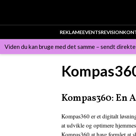
REKLAME
EVENTS
REVISION
KON
Viden du kan bruge med det samme – sendt direkte t
Kompas360
Kompas360: En An
Kompas360 er et digitalt løsning
at udvikle og optimere hjemmesi
Kompas360 at have formået at sk