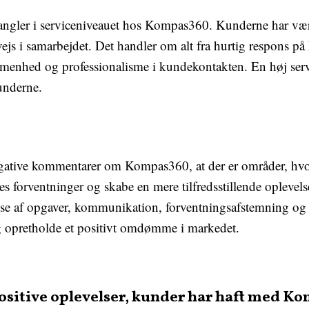
gler i serviceniveauet hos Kompas360. Kunderne har være
js i samarbejdet. Det handler om alt fra hurtig respons på
enhed og professionalisme i kundekontakten. En høj servic
kunderne.
gative kommentarer om Kompas360, at der er områder, hv
 forventninger og skabe en mere tilfredsstillende oplevelse
lse af opgaver, kommunikation, forventningsafstemning o
g opretholde et positivt omdømme i markedet.
positive oplevelser, kunder har haft med K