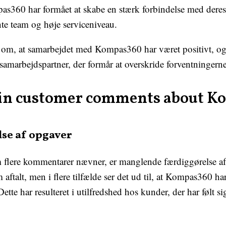
ompas360 har formået at skabe en stærk forbindelse med der
nte team og høje serviceniveau.
e om, at samarbejdet med Kompas360 har været positivt, 
amarbejdspartner, der formår at overskride forventningerne
 in customer comments about 
se af opgaver
m flere kommentarer nævner, er manglende færdiggørelse af
m aftalt, men i flere tilfælde ser det ud til, at Kompas360 h
tte har resulteret i utilfredshed hos kunder, der har følt sig 