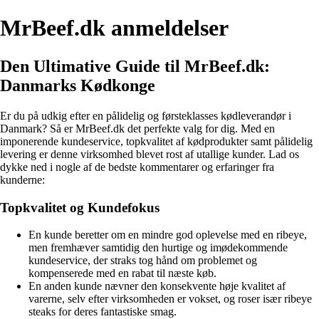
MrBeef.dk anmeldelser
Den Ultimative Guide til MrBeef.dk:
Danmarks Kødkonge
Er du på udkig efter en pålidelig og førsteklasses kødleverandør i
Danmark? Så er MrBeef.dk det perfekte valg for dig. Med en
imponerende kundeservice, topkvalitet af kødprodukter samt pålidelig
levering er denne virksomhed blevet rost af utallige kunder. Lad os
dykke ned i nogle af de bedste kommentarer og erfaringer fra
kunderne:
Topkvalitet og Kundefokus
En kunde beretter om en mindre god oplevelse med en ribeye,
men fremhæver samtidig den hurtige og imødekommende
kundeservice, der straks tog hånd om problemet og
kompenserede med en rabat til næste køb.
En anden kunde nævner den konsekvente høje kvalitet af
varerne, selv efter virksomheden er vokset, og roser især ribeye
steaks for deres fantastiske smag.