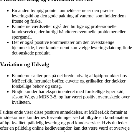
En anden hyppig pointe i anmeldelserne er den præcise
leveringstid og den gode pakning af varerne, som holder dem
frosne og friske.
Kunderne værdsætter også den hurtige og professionelle
kundeservice, der hurtigt håndterer eventuelle problemer eller
spørgsmål.
Der er også positive kommentarer om den overskuelige
hjemmeside, hvor kunder nemt kan vælge leveringsdato og finde
det ønskede produkt.
Variation og Udvalg
Kunderne sætter pris på det brede udvalg af kødprodukter hos
MrBeef.dk, herunder bøffer, cuvette og grilkøller, der dækker
forskellige behov og smag.
Nogle kunder har eksperimenteret med forskellige typer kød,
såsom Wagyu MBS 3-5, og har været positivt overraskede over
kvaliteten.
I sidste ende viser disse positive anmeldelser, at MrBeef.dk formår at
imødekomme kundernes forventninger ved at tilbyde en kombination
af høj kvalitet, pålidelig levering og god kundeservice. Hvis du leder
efter en pålidelig online kødleverandør, kan det være værd at overveje