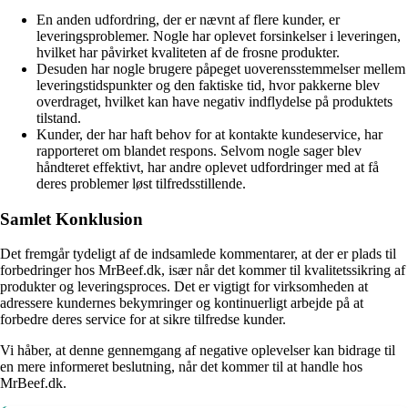
En anden udfordring, der er nævnt af flere kunder, er
leveringsproblemer. Nogle har oplevet forsinkelser i leveringen,
hvilket har påvirket kvaliteten af de frosne produkter.
Desuden har nogle brugere påpeget uoverensstemmelser mellem
leveringstidspunkter og den faktiske tid, hvor pakkerne blev
overdraget, hvilket kan have negativ indflydelse på produktets
tilstand.
Kunder, der har haft behov for at kontakte kundeservice, har
rapporteret om blandet respons. Selvom nogle sager blev
håndteret effektivt, har andre oplevet udfordringer med at få
deres problemer løst tilfredsstillende.
Samlet Konklusion
Det fremgår tydeligt af de indsamlede kommentarer, at der er plads til
forbedringer hos MrBeef.dk, især når det kommer til kvalitetssikring af
produkter og leveringsproces. Det er vigtigt for virksomheden at
adressere kundernes bekymringer og kontinuerligt arbejde på at
forbedre deres service for at sikre tilfredse kunder.
Vi håber, at denne gennemgang af negative oplevelser kan bidrage til
en mere informeret beslutning, når det kommer til at handle hos
MrBeef.dk.