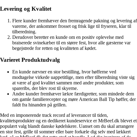
Levering og Kvalitet
Flere kunder fremhæver den fremragende pakning og levering af
varerne, der ankommer frosset og frisk lige til fryseren, klar til
tilberedning.
Derudover beretter en kunde om en positiv oplevelse med
braiserede svinekæber til en større fest, hvor alle gæsterne var
begejstrede for retten og kvaliteten af kødet.
Varieret Produktudvalg
En kunde nævner en stor bestilling, hvor bøfferne ved
modtagelse virkede uappetitlige, men efter tilberedning viste sig
at være af god kvalitet sammen med andre produkter, som
spareribs, der blev rost til skyerne.
Andre kunder fremhæver lækre færdigretter, som mindede dem
om gamle familierecepter og møre American Ball Tip bøffer, der
faldt fra hinanden på grillen.
Med en imponerende track record af leverancer til tiden,
kvalitetsprodukter og en dedikeret kundeservice er MrBeef.dk blevet et
populært valg blandt danske kødelskere. Uanset om du skal arrangere
en stor fest, grille til sommer eller bare forkæle dig selv med lækkert