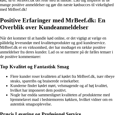
kød, så er MrBeef.dk det rette sted at handle. Lad dig inspirere af de
mange positive anmeldelser og gør din næste kødsucces til virkelighed
med MrBeef.dk!
Positive Erfaringer med MrBeef.dk: En
Overblik over Kundeanmeldelser
Når det kommer til at handle kød online, er det vigtigt at vælge en
pålidelig leverandør med kvalitetsprodukter og god kundeservice.
MrBeef.dk er en virksomhed, der har modtaget en række positive
anmeldelser fra deres kunder. Lad os se nærmere på de fælles temaer i
de positive kommentarer:
Top Kvalitet og Fantastisk Smag
Flere kunder roser kvaliteten af kødet fra MrBeef.dk, især ribeye
steaks, spareribs og braiserede svinekæber.
Kunderne finder kødet mørt, velsmagende og af høj kvalitet,
hvilket har imponeret dem positivt.
Nogle har endda sammenlignet kvaliteten af produkterne med
hjemmelavet mad i bedstemorens køkken, hvilket vidner om en
autentisk smagsoplevelse.
Præcis Levering og Profesionel Service