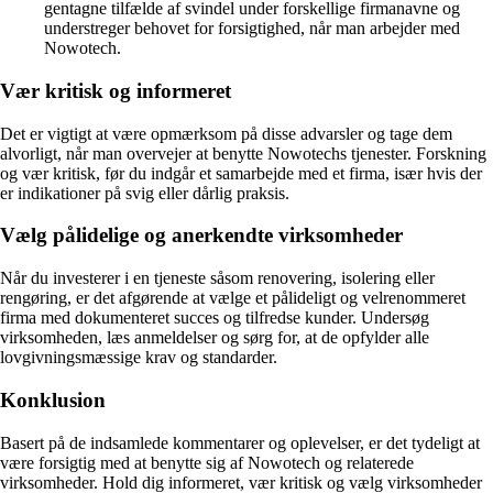
gentagne tilfælde af svindel under forskellige firmanavne og
understreger behovet for forsigtighed, når man arbejder med
Nowotech.
Vær kritisk og informeret
Det er vigtigt at være opmærksom på disse advarsler og tage dem
alvorligt, når man overvejer at benytte Nowotechs tjenester. Forskning
og vær kritisk, før du indgår et samarbejde med et firma, især hvis der
er indikationer på svig eller dårlig praksis.
Vælg pålidelige og anerkendte virksomheder
Når du investerer i en tjeneste såsom renovering, isolering eller
rengøring, er det afgørende at vælge et pålideligt og velrenommeret
firma med dokumenteret succes og tilfredse kunder. Undersøg
virksomheden, læs anmeldelser og sørg for, at de opfylder alle
lovgivningsmæssige krav og standarder.
Konklusion
Basert på de indsamlede kommentarer og oplevelser, er det tydeligt at
være forsigtig med at benytte sig af Nowotech og relaterede
virksomheder. Hold dig informeret, vær kritisk og vælg virksomheder