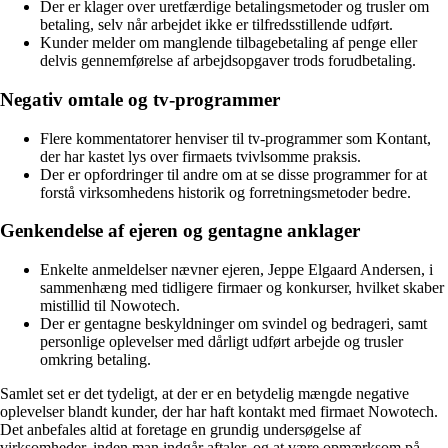
Der er klager over uretfærdige betalingsmetoder og trusler om
betaling, selv når arbejdet ikke er tilfredsstillende udført.
Kunder melder om manglende tilbagebetaling af penge eller
delvis gennemførelse af arbejdsopgaver trods forudbetaling.
Negativ omtale og tv-programmer
Flere kommentatorer henviser til tv-programmer som Kontant,
der har kastet lys over firmaets tvivlsomme praksis.
Der er opfordringer til andre om at se disse programmer for at
forstå virksomhedens historik og forretningsmetoder bedre.
Genkendelse af ejeren og gentagne anklager
Enkelte anmeldelser nævner ejeren, Jeppe Elgaard Andersen, i
sammenhæng med tidligere firmaer og konkurser, hvilket skaber
mistillid til Nowotech.
Der er gentagne beskyldninger om svindel og bedrageri, samt
personlige oplevelser med dårligt udført arbejde og trusler
omkring betaling.
Samlet set er det tydeligt, at der er en betydelig mængde negative
oplevelser blandt kunder, der har haft kontakt med firmaet Nowotech.
Det anbefales altid at foretage en grundig undersøgelse af
virksomheder, inden man indgår aftaler, og at være opmærksom på