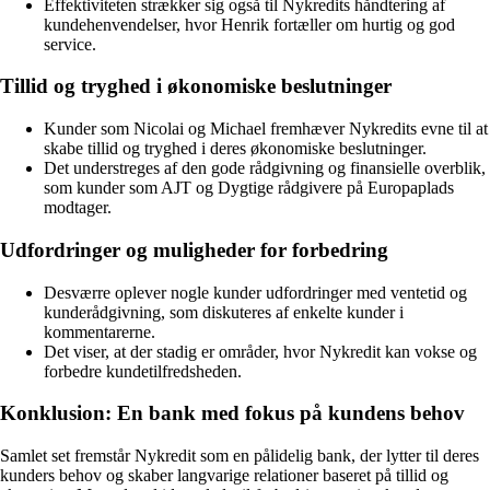
Effektiviteten strækker sig også til Nykredits håndtering af
kundehenvendelser, hvor Henrik fortæller om hurtig og god
service.
Tillid og tryghed i økonomiske beslutninger
Kunder som Nicolai og Michael fremhæver Nykredits evne til at
skabe tillid og tryghed i deres økonomiske beslutninger.
Det understreges af den gode rådgivning og finansielle overblik,
som kunder som AJT og Dygtige rådgivere på Europaplads
modtager.
Udfordringer og muligheder for forbedring
Desværre oplever nogle kunder udfordringer med ventetid og
kunderådgivning, som diskuteres af enkelte kunder i
kommentarerne.
Det viser, at der stadig er områder, hvor Nykredit kan vokse og
forbedre kundetilfredsheden.
Konklusion: En bank med fokus på kundens behov
Samlet set fremstår Nykredit som en pålidelig bank, der lytter til deres
kunders behov og skaber langvarige relationer baseret på tillid og