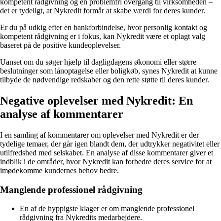
kompetent rådgivning og en problemfri overgang til virksomheden –
det er tydeligt, at Nykredit formår at skabe værdi for deres kunder.
Er du på udkig efter en bankforbindelse, hvor personlig kontakt og
kompetent rådgivning er i fokus, kan Nykredit være et oplagt valg
baseret på de positive kundeoplevelser.
Uanset om du søger hjælp til dagligdagens økonomi eller større
beslutninger som lånoptagelse eller boligkøb, synes Nykredit at kunne
tilbyde de nødvendige redskaber og den rette støtte til deres kunder.
Negative oplevelser med Nykredit: En
analyse af kommentarer
I en samling af kommentarer om oplevelser med Nykredit er der
tydelige temaer, der går igen blandt dem, der udtrykker negativitet eller
utilfredshed med selskabet. En analyse af disse kommentarer giver et
indblik i de områder, hvor Nykredit kan forbedre deres service for at
imødekomme kundernes behov bedre.
Manglende professionel rådgivning
En af de hyppigste klager er om manglende professionel
rådgivning fra Nykredits medarbejdere.