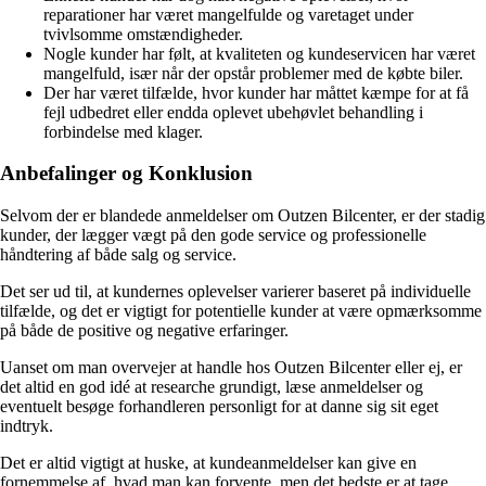
reparationer har været mangelfulde og varetaget under
tvivlsomme omstændigheder.
Nogle kunder har følt, at kvaliteten og kundeservicen har været
mangelfuld, især når der opstår problemer med de købte biler.
Der har været tilfælde, hvor kunder har måttet kæmpe for at få
fejl udbedret eller endda oplevet ubehøvlet behandling i
forbindelse med klager.
Anbefalinger og Konklusion
Selvom der er blandede anmeldelser om Outzen Bilcenter, er der stadig
kunder, der lægger vægt på den gode service og professionelle
håndtering af både salg og service.
Det ser ud til, at kundernes oplevelser varierer baseret på individuelle
tilfælde, og det er vigtigt for potentielle kunder at være opmærksomme
på både de positive og negative erfaringer.
Uanset om man overvejer at handle hos Outzen Bilcenter eller ej, er
det altid en god idé at researche grundigt, læse anmeldelser og
eventuelt besøge forhandleren personligt for at danne sig sit eget
indtryk.
Det er altid vigtigt at huske, at kundeanmeldelser kan give en
fornemmelse af, hvad man kan forvente, men det bedste er at tage