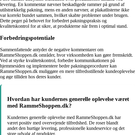
levering. En kommentar nævner beskadigede rammer på grund af
utilstrækkelig pakning, mens en anden nævner, at plakatlisterne ikke
var korrekt bundet sammen, hvilket skabte problemer under brugen.
Dette peger på behovet for forbedret pakningspraksis og
kvalitetskontrol for at sikre, at produkterne når frem i optimal stand.
Forbedringspotentiale
Sammenfattende antyder de negative kommentarer om
RammeShoppen.dk områder, hvor virksomheden kan gøre fremskridt.
Ved at styrke kvalitetskontrol, forbedre kommunikationen på
hjemmesiden og implementere bedre pakningsprocedurer kan
RammeShoppen.dk muliggøre en mere tilfredsstillende kundeoplevelse
og øge tilliden hos deres kunder.
Hvordan har kundernes generelle oplevelse været
med RammeShoppen.dk?
Kundernes generelle oplevelse med RammeShoppen.dk har
været positiv med overvejende tilfredshed. De roser blandt
andet den hurtige levering, professionelle kundeservice og det
store udvalg af produkter.