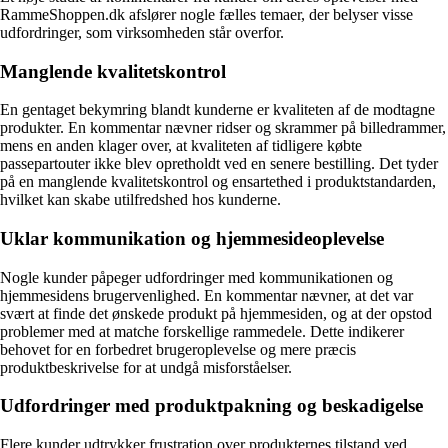
RammeShoppen.dk afslører nogle fælles temaer, der belyser visse
udfordringer, som virksomheden står overfor.
Manglende kvalitetskontrol
En gentaget bekymring blandt kunderne er kvaliteten af de modtagne
produkter. En kommentar nævner ridser og skrammer på billedrammer,
mens en anden klager over, at kvaliteten af tidligere købte
passepartouter ikke blev opretholdt ved en senere bestilling. Det tyder
på en manglende kvalitetskontrol og ensartethed i produktstandarden,
hvilket kan skabe utilfredshed hos kunderne.
Uklar kommunikation og hjemmesideoplevelse
Nogle kunder påpeger udfordringer med kommunikationen og
hjemmesidens brugervenlighed. En kommentar nævner, at det var
svært at finde det ønskede produkt på hjemmesiden, og at der opstod
problemer med at matche forskellige rammedele. Dette indikerer
behovet for en forbedret brugeroplevelse og mere præcis
produktbeskrivelse for at undgå misforståelser.
Udfordringer med produktpakning og beskadigelse
Flere kunder udtrykker frustration over produkternes tilstand ved