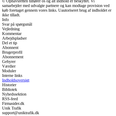
© Ophavsretten tilhører os og alt indhold er beskyttet. Vi
samarbejder med udvalgte partnere og kan modtage provision ved
køb foretaget gennem vores links. Uautoriseret brug af indholdet er
ikke tilladt.
Info
Svar på spørgsmål
Vejledning
Kommentar
Arbejdspladser
Del et tip
Abonnent
Brugerprofil
Abonnement
Gebyrer
Værdier
Moduler
Interne links
Indholdsoversigt
Historier
Bibliotek
Nyhedssektion
RSS-feed
Firmasider.dk
Unik Trafik
support@uniktrafik.dk