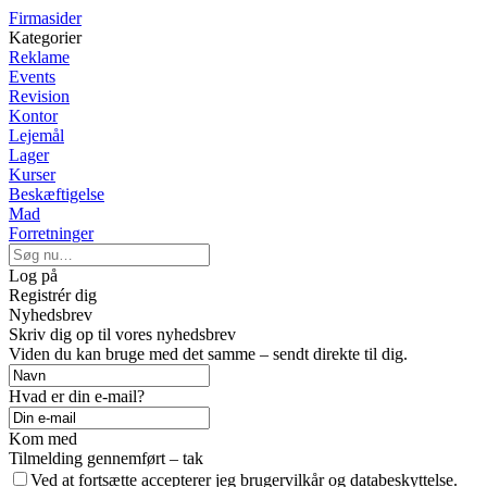
Firmasider
Kategorier
Reklame
Events
Revision
Kontor
Lejemål
Lager
Kurser
Beskæftigelse
Mad
Forretninger
Log på
Registrér dig
Nyhedsbrev
Skriv dig op til vores nyhedsbrev
Viden du kan bruge med det samme – sendt direkte til dig.
Hvad er din e-mail?
Kom med
Tilmelding gennemført – tak
Ved at fortsætte accepterer jeg brugervilkår og databeskyttelse.