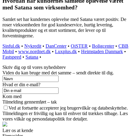
Hvordan har kundernes samlede oplevelse været
med Satana som virksomhed?
Samlet set har kundernes oplevelse med Satana været positiv. De
roser virksomheden for god kundeservice, hurtig levering,
kvalitetsprodukter og et stort sortiment, der lever op til
forventningerne.
Sinful.dk
•
Nykredit
•
DanCenter
•
OiSTER
•
Boligcenter
•
CBB
Mobil
•
www.nordnet.dk
•
Luxplus.dk
•
Heimstaden Danmark
•
Fastspeed
•
Satana
•
Skriv dig op til vores nyhedsbrev
Viden du kan bruge med det samme – sendt direkte til dig.
Hvad er din e-mail?
Kom med
Tilmelding gennemført – tak
Ved at fortsætte accepterer jeg brugervilkår og databeskyttelse.
Tilmeldingen er frivillig og kan til enhver tid trækkes tilbage. Læs
vores vilkår og persondatapolitik for detaljer.
Lær os at kende
Firmasider