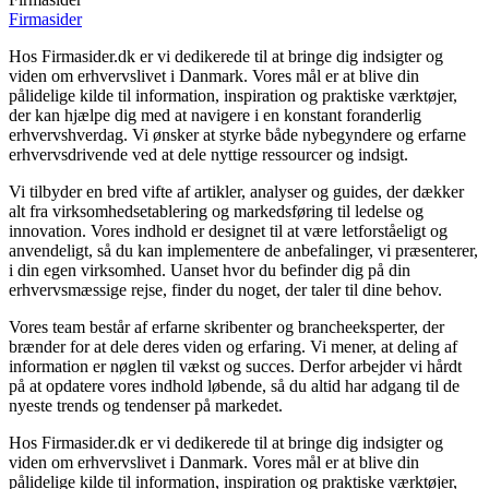
Firmasider
Hos Firmasider.dk er vi dedikerede til at bringe dig indsigter og
viden om erhvervslivet i Danmark. Vores mål er at blive din
pålidelige kilde til information, inspiration og praktiske værktøjer,
der kan hjælpe dig med at navigere i en konstant foranderlig
erhvervshverdag. Vi ønsker at styrke både nybegyndere og erfarne
erhvervsdrivende ved at dele nyttige ressourcer og indsigt.
Vi tilbyder en bred vifte af artikler, analyser og guides, der dækker
alt fra virksomhedsetablering og markedsføring til ledelse og
innovation. Vores indhold er designet til at være letforståeligt og
anvendeligt, så du kan implementere de anbefalinger, vi præsenterer,
i din egen virksomhed. Uanset hvor du befinder dig på din
erhvervsmæssige rejse, finder du noget, der taler til dine behov.
Vores team består af erfarne skribenter og brancheeksperter, der
brænder for at dele deres viden og erfaring. Vi mener, at deling af
information er nøglen til vækst og succes. Derfor arbejder vi hårdt
på at opdatere vores indhold løbende, så du altid har adgang til de
nyeste trends og tendenser på markedet.
Hos Firmasider.dk er vi dedikerede til at bringe dig indsigter og
viden om erhvervslivet i Danmark. Vores mål er at blive din
pålidelige kilde til information, inspiration og praktiske værktøjer,