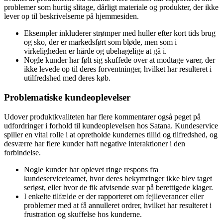
problemer som hurtig slitage, dårligt materiale og produkter, der ikke
lever op til beskrivelserne på hjemmesiden.
Eksempler inkluderer strømper med huller efter kort tids brug
og sko, der er markedsført som bløde, men som i
virkeligheden er hårde og ubehagelige at gå i.
Nogle kunder har følt sig skuffede over at modtage varer, der
ikke levede op til deres forventninger, hvilket har resulteret i
utilfredshed med deres køb.
Problematiske kundeoplevelser
Udover produktkvaliteten har flere kommentarer også peget på
udfordringer i forhold til kundeoplevelsen hos Satana. Kundeservice
spiller en vital rolle i at opretholde kundernes tillid og tilfredshed, og
desværre har flere kunder haft negative interaktioner i den
forbindelse.
Nogle kunder har oplevet ringe respons fra
kundeserviceteamet, hvor deres bekymringer ikke blev taget
seriøst, eller hvor de fik afvisende svar på berettigede klager.
I enkelte tilfælde er der rapporteret om fejlleverancer eller
problemer med at få annulleret ordrer, hvilket har resulteret i
frustration og skuffelse hos kunderne.