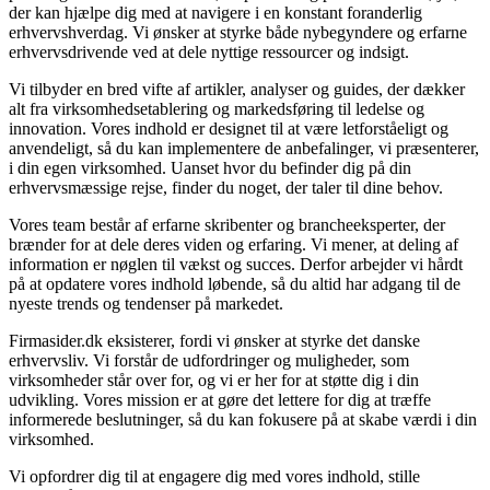
der kan hjælpe dig med at navigere i en konstant foranderlig
erhvervshverdag. Vi ønsker at styrke både nybegyndere og erfarne
erhvervsdrivende ved at dele nyttige ressourcer og indsigt.
Vi tilbyder en bred vifte af artikler, analyser og guides, der dækker
alt fra virksomhedsetablering og markedsføring til ledelse og
innovation. Vores indhold er designet til at være letforståeligt og
anvendeligt, så du kan implementere de anbefalinger, vi præsenterer,
i din egen virksomhed. Uanset hvor du befinder dig på din
erhvervsmæssige rejse, finder du noget, der taler til dine behov.
Vores team består af erfarne skribenter og brancheeksperter, der
brænder for at dele deres viden og erfaring. Vi mener, at deling af
information er nøglen til vækst og succes. Derfor arbejder vi hårdt
på at opdatere vores indhold løbende, så du altid har adgang til de
nyeste trends og tendenser på markedet.
Firmasider.dk eksisterer, fordi vi ønsker at styrke det danske
erhvervsliv. Vi forstår de udfordringer og muligheder, som
virksomheder står over for, og vi er her for at støtte dig i din
udvikling. Vores mission er at gøre det lettere for dig at træffe
informerede beslutninger, så du kan fokusere på at skabe værdi i din
virksomhed.
Vi opfordrer dig til at engagere dig med vores indhold, stille