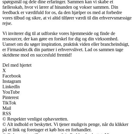
spørgsmål og dele dine erfaringer. Sammen kan vi skabe et
fællesskab, hvor vi lærer af hinanden og vokser sammen. Din
feedback er værdifuld for os, da den hjælper os med at forbedre
vores tilbud og sikre, at vi altid tilfører værdi til din erhvervsmæssige
rejse.
Vi inviterer dig til at udforske vores hjemmeside og finde de
ressourcer, der kan gøre en forskel for dig og din virksomhed.
Uanset om du søger inspiration, praktisk viden eller brancheindsigt,
er Firmasider.dk din partner i erhvervslivet. Lad os sammen tage
skridtene mod en succesfuld fremtid!
Del med hjertet
X
Facebook
Instagram
LinkedIn
YouTube
Pinterest
TikTok
Mail
RSS
© Respekter venligst ophavsretten.
© Alt indhold er beskyttet. Vi tjener muligvis penge, når du klikker
på et link og foretager et køb hos en forhandler.