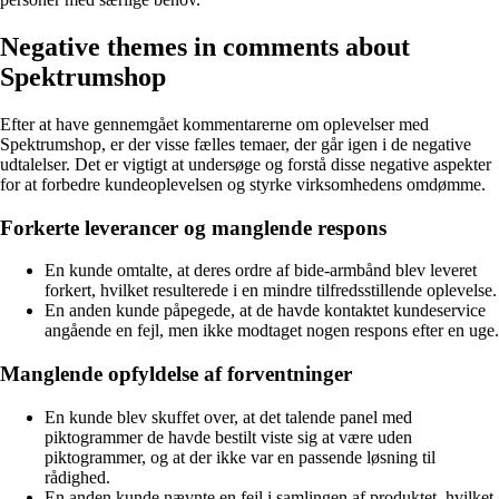
Negative themes in comments about
Spektrumshop
Efter at have gennemgået kommentarerne om oplevelser med
Spektrumshop, er der visse fælles temaer, der går igen i de negative
udtalelser. Det er vigtigt at undersøge og forstå disse negative aspekter
for at forbedre kundeoplevelsen og styrke virksomhedens omdømme.
Forkerte leverancer og manglende respons
En kunde omtalte, at deres ordre af bide-armbånd blev leveret
forkert, hvilket resulterede i en mindre tilfredsstillende oplevelse.
En anden kunde påpegede, at de havde kontaktet kundeservice
angående en fejl, men ikke modtaget nogen respons efter en uge.
Manglende opfyldelse af forventninger
En kunde blev skuffet over, at det talende panel med
piktogrammer de havde bestilt viste sig at være uden
piktogrammer, og at der ikke var en passende løsning til
rådighed.
En anden kunde nævnte en fejl i samlingen af produktet, hvilket