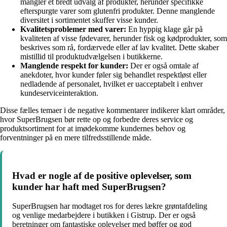
mangler et bredt udvalg af produkter, herunder specifikke
efterspurgte varer som glutenfri produkter. Denne manglende
diversitet i sortimentet skuffer visse kunder.
Kvalitetsproblemer med varer:
En hyppig klage går på
kvaliteten af visse fødevarer, herunder fisk og kødprodukter, som
beskrives som rå, fordærvede eller af lav kvalitet. Dette skaber
mistillid til produktudvælgelsen i butikkerne.
Manglende respekt for kunder:
Der er også omtale af
anekdoter, hvor kunder føler sig behandlet respektløst eller
nedladende af personalet, hvilket er uacceptabelt i enhver
kundeserviceinteraktion.
Disse fælles temaer i de negative kommentarer indikerer klart områder,
hvor SuperBrugsen bør rette op og forbedre deres service og
produktsortiment for at imødekomme kundernes behov og
forventninger på en mere tilfredsstillende måde.
Hvad er nogle af de positive oplevelser, som
kunder har haft med SuperBrugsen?
SuperBrugsen har modtaget ros for deres lækre grøntafdeling
og venlige medarbejdere i butikken i Gistrup. Der er også
beretninger om fantastiske oplevelser med bøffer og god