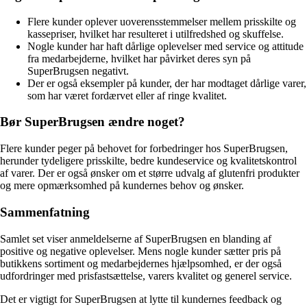
Flere kunder oplever uoverensstemmelser mellem prisskilte og
kassepriser, hvilket har resulteret i utilfredshed og skuffelse.
Nogle kunder har haft dårlige oplevelser med service og attitude
fra medarbejderne, hvilket har påvirket deres syn på
SuperBrugsen negativt.
Der er også eksempler på kunder, der har modtaget dårlige varer,
som har været fordærvet eller af ringe kvalitet.
Bør SuperBrugsen ændre noget?
Flere kunder peger på behovet for forbedringer hos SuperBrugsen,
herunder tydeligere prisskilte, bedre kundeservice og kvalitetskontrol
af varer. Der er også ønsker om et større udvalg af glutenfri produkter
og mere opmærksomhed på kundernes behov og ønsker.
Sammenfatning
Samlet set viser anmeldelserne af SuperBrugsen en blanding af
positive og negative oplevelser. Mens nogle kunder sætter pris på
butikkens sortiment og medarbejdernes hjælpsomhed, er der også
udfordringer med prisfastsættelse, varers kvalitet og generel service.
Det er vigtigt for SuperBrugsen at lytte til kundernes feedback og