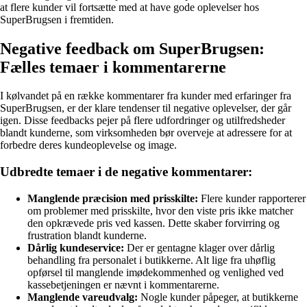
at flere kunder vil fortsætte med at have gode oplevelser hos
SuperBrugsen i fremtiden.
Negative feedback om SuperBrugsen:
Fælles temaer i kommentarerne
I kølvandet på en række kommentarer fra kunder med erfaringer fra
SuperBrugsen, er der klare tendenser til negative oplevelser, der går
igen. Disse feedbacks pejer på flere udfordringer og utilfredsheder
blandt kunderne, som virksomheden bør overveje at adressere for at
forbedre deres kundeoplevelse og image.
Udbredte temaer i de negative kommentarer:
Manglende præcision med prisskilte:
Flere kunder rapporterer
om problemer med prisskilte, hvor den viste pris ikke matcher
den opkrævede pris ved kassen. Dette skaber forvirring og
frustration blandt kunderne.
Dårlig kundeservice:
Der er gentagne klager over dårlig
behandling fra personalet i butikkerne. Alt lige fra uhøflig
opførsel til manglende imødekommenhed og venlighed ved
kassebetjeningen er nævnt i kommentarerne.
Manglende vareudvalg:
Nogle kunder påpeger, at butikkerne