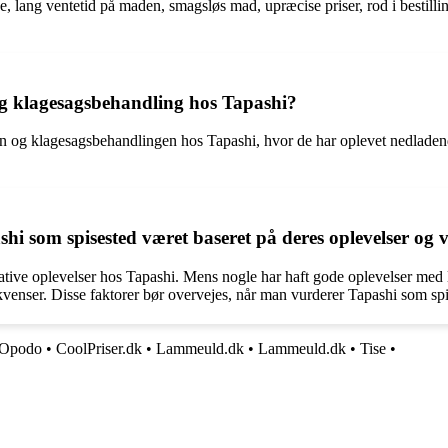
e, lang ventetid på maden, smagsløs mad, upræcise priser, rod i besti
 klagesagsbehandling hos Tapashi?
en og klagesagsbehandlingen hos Tapashi, hvor de har oplevet nedlade
i som spisested været baseret på deres oplevelser og 
tive oplevelser hos Tapashi. Mens nogle har haft gode oplevelser med læ
enser. Disse faktorer bør overvejes, når man vurderer Tapashi som spi
Opodo
•
CoolPriser.dk
•
Lammeuld.dk
•
Lammeuld.dk
•
Tise
•