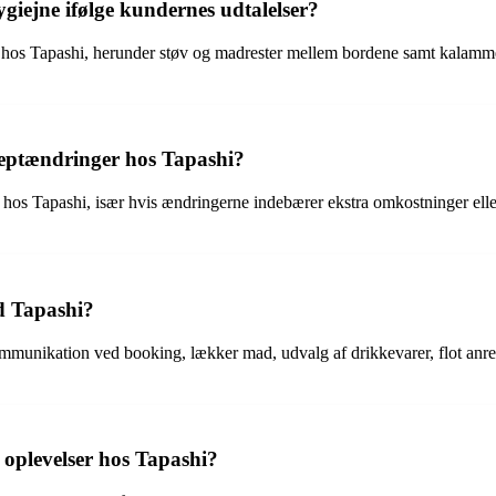
iejne ifølge kundernes udtalelser?
hos Tapashi, herunder støv og madrester mellem bordene samt kalamme,
eptændringer hos Tapashi?
s Tapashi, især hvis ændringerne indebærer ekstra omkostninger eller fje
d Tapashi?
munikation ved booking, lækker mad, udvalg af drikkevarer, flot anr
 oplevelser hos Tapashi?