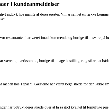
maer i kundeanmeldelser
sitivt indtryk hos mange af deres gæster. Vi har samlet en række komment
ser.
 restauranten har været imødekommende og hurtige til at svare på henv
r været opmærksomme, hurtige til at tage bestillinger og sikret, at både
af maden hos Tapashi. Gæsterne har været begejstrede for den lækre sma
der har udtrykt deres glæde over at få så god kvalitet til fornuftige pris