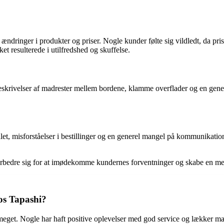
amt ændringer i produkter og priser. Nogle kunder følte sig vildledt, da 
et resulterede i utilfredshed og skuffelse.
rivelser af madrester mellem bordene, klamme overflader og en generel
, misforståelser i bestillinger og en generel mangel på kommunikation f
rbedre sig for at imødekomme kundernes forventninger og skabe en mere 
os Tapashi?
 meget. Nogle har haft positive oplevelser med god service og lækker m