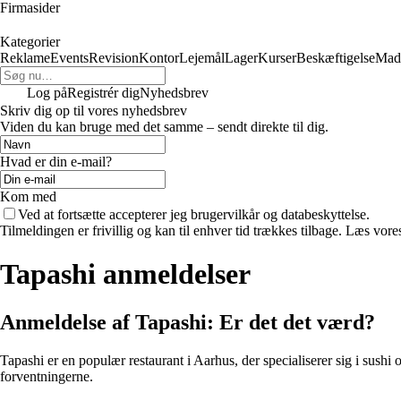
Firmasider
Kategorier
Reklame
Events
Revision
Kontor
Lejemål
Lager
Kurser
Beskæftigelse
Mad
Log på
Registrér dig
Nyhedsbrev
Skriv dig op til vores nyhedsbrev
Viden du kan bruge med det samme – sendt direkte til dig.
Hvad er din e-mail?
Kom med
Ved at fortsætte accepterer jeg brugervilkår og databeskyttelse.
Tilmeldingen er frivillig og kan til enhver tid trækkes tilbage. Læs vores
Tapashi anmeldelser
Anmeldelse af Tapashi: Er det det værd?
Tapashi er en populær restaurant i Aarhus, der specialiserer sig i sush
forventningerne.