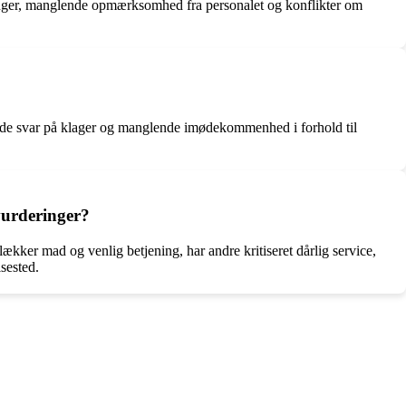
llinger, manglende opmærksomhed fra personalet og konflikter om
nde svar på klager og manglende imødekommenhed i forhold til
vurderinger?
kker mad og venlig betjening, har andre kritiseret dårlig service,
sested.