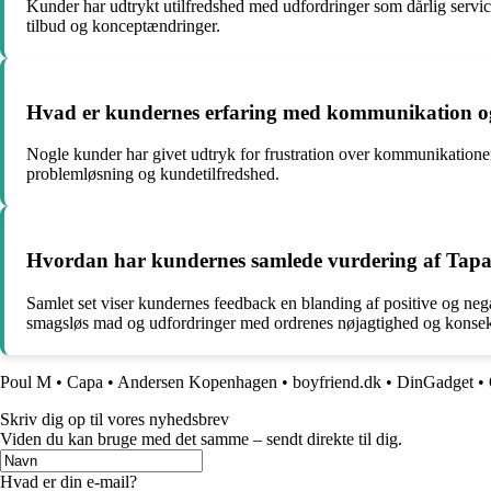
Kunder har udtrykt utilfredshed med udfordringer som dårlig servic
tilbud og konceptændringer.
Hvad er kundernes erfaring med kommunikation og
Nogle kunder har givet udtryk for frustration over kommunikation
problemløsning og kundetilfredshed.
Hvordan har kundernes samlede vurdering af Tapash
Samlet set viser kundernes feedback en blanding af positive og nega
smagsløs mad og udfordringer med ordrenes nøjagtighed og konsekv
Poul M
•
Capa
•
Andersen Kopenhagen
•
boyfriend.dk
•
DinGadget
•
Skriv dig op til vores nyhedsbrev
Viden du kan bruge med det samme – sendt direkte til dig.
Hvad er din e-mail?