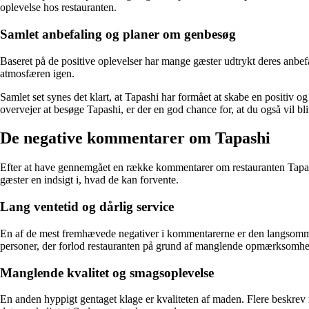
oplevelse hos restauranten.
Samlet anbefaling og planer om genbesøg
Baseret på de positive oplevelser har mange gæster udtrykt deres anbef
atmosfæren igen.
Samlet set synes det klart, at Tapashi har formået at skabe en posit
overvejer at besøge Tapashi, er der en god chance for, at du også vil bl
De negative kommentarer om Tapashi
Efter at have gennemgået en række kommentarer om restauranten Tapashi, e
gæster en indsigt i, hvad de kan forvente.
Lang ventetid og dårlig service
En af de mest fremhævede negativer i kommentarerne er den langsomme b
personer, der forlod restauranten på grund af manglende opmærksomhed
Manglende kvalitet og smagsoplevelse
En anden hyppigt gentaget klage er kvaliteten af maden. Flere beskrev