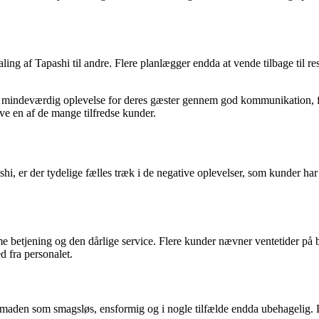
aling af Tapashi til andre. Flere planlægger endda at vende tilbage til
iv og mindeværdig oplevelse for deres gæster gennem god kommunikation
ive en af de mange tilfredse kunder.
r der tydelige fælles træk i de negative oplevelser, som kunder har haft
etjening og den dårlige service. Flere kunder nævner ventetider på bå
 fra personalet.
 maden som smagsløs, ensformig og i nogle tilfælde endda ubehagelig. D