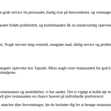
en gode service fra personalet, hurtig svar på henvendelser, og velsm
entet forløb problemfrit, og konfirmanden fik en mindeværdig oplevels
hi. Nogle nævner lang ventetid, smagsløs mad, dårlig service og proble
 negativ oplevelse hos Tapashi. Mens nogle roser restauranten for god kv
etaljerne.
e kommentarer og anmeldelser, vi har samlet. Det er vigtigt at holde øje
t give restauranten en chance baseret på individuelle præferencer.
atcher dine forventninger, før du beslutter dig for at besøge restauran