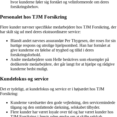
hvor kunderne føler sig forstået og velinformerede om deres
forsikringsbehov.
Personalet hos TJM Forsikring
Flere kunder nævner specifikke medarbejdere hos TJM Forsikring, der
har skilt sig ud med deres ekstraordinære service:
Blandt andet nævnes assurandør Per Thygesen, der roses for sin
hurtige respons og utrolige hjælpsomhed. Han har formået at
give kunderne en følelse af tryghed og tillid i deres
forsikringsforhold.
Andre medarbejdere som Helle beskrives som eksempler på
dedikerede medarbejdere, der går langt for at hjælpe og rådgive
kunderne bedst muligt.
Kundefokus og service
Det er tydeligt, at kundefokus og service er i højsædet hos TJM
Forsikring:
Kunderne værdsætter den gode vejledning, den servicemindede
tilgang og den omfattende dækning, selskabet tilbyder.
Flere kunder har været loyale over tid og har været kunder hos
TJM Forsikring i årevis uden ønske om at skifte selskab.