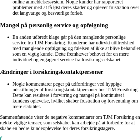
online anmeldelsessystem. Nogle kunder har rapporteret
problemer med at få løst deres skader og oplever frustration over
det langvarige og besværlige forløb.
Mangel på personlig service og opfølgning
En anden udbredt klage går på den manglende personlige
service fra TJM Forsikring. Kunderne har udtrykt utilfredshed
med manglende opfølgning og følelsen af ikke at blive behandlet
som en vigtig kunde. Dette fremhæver behovet for en mere
individuel og engageret service fra forsikringsselskabet.
Ændringer i forsikringskontaktpersoner
Nogle kommentarer peger på udfordringer ved hyppige
udskiftninger af forsikringskontaktpersoner hos TJM Forsikring.
Dette kan resultere i forvirring og mangel på kontinuitet i
kundens oplevelse, hvilket skaber frustration og forventning om
mere stabilitet.
Sammenfattende viser de negative kommentarer om TJM Forsikring en
række vigtige temaer, som selskabet kan arbejde på at forbedre for at
skabe en bedre kundeoplevelse for deres forsikringstagere.