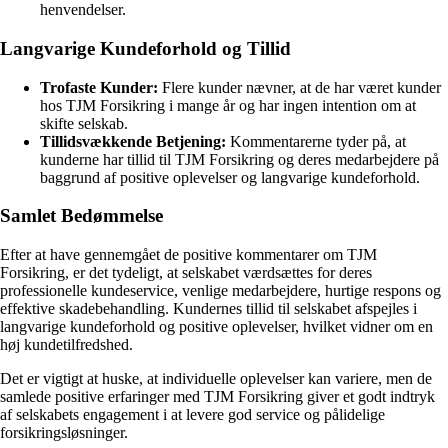
henvendelser.
Langvarige Kundeforhold og Tillid
Trofaste Kunder:
Flere kunder nævner, at de har været kunder
hos TJM Forsikring i mange år og har ingen intention om at
skifte selskab.
Tillidsvækkende Betjening:
Kommentarerne tyder på, at
kunderne har tillid til TJM Forsikring og deres medarbejdere på
baggrund af positive oplevelser og langvarige kundeforhold.
Samlet Bedømmelse
Efter at have gennemgået de positive kommentarer om TJM
Forsikring, er det tydeligt, at selskabet værdsættes for deres
professionelle kundeservice, venlige medarbejdere, hurtige respons og
effektive skadebehandling. Kundernes tillid til selskabet afspejles i
langvarige kundeforhold og positive oplevelser, hvilket vidner om en
høj kundetilfredshed.
Det er vigtigt at huske, at individuelle oplevelser kan variere, men de
samlede positive erfaringer med TJM Forsikring giver et godt indtryk
af selskabets engagement i at levere god service og pålidelige
forsikringsløsninger.