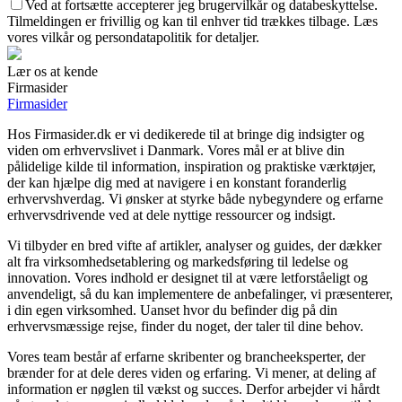
Ved at fortsætte accepterer jeg brugervilkår og databeskyttelse.
Tilmeldingen er frivillig og kan til enhver tid trækkes tilbage. Læs
vores vilkår og persondatapolitik for detaljer.
Lær os at kende
Firmasider
Firmasider
Hos Firmasider.dk er vi dedikerede til at bringe dig indsigter og
viden om erhvervslivet i Danmark. Vores mål er at blive din
pålidelige kilde til information, inspiration og praktiske værktøjer,
der kan hjælpe dig med at navigere i en konstant foranderlig
erhvervshverdag. Vi ønsker at styrke både nybegyndere og erfarne
erhvervsdrivende ved at dele nyttige ressourcer og indsigt.
Vi tilbyder en bred vifte af artikler, analyser og guides, der dækker
alt fra virksomhedsetablering og markedsføring til ledelse og
innovation. Vores indhold er designet til at være letforståeligt og
anvendeligt, så du kan implementere de anbefalinger, vi præsenterer,
i din egen virksomhed. Uanset hvor du befinder dig på din
erhvervsmæssige rejse, finder du noget, der taler til dine behov.
Vores team består af erfarne skribenter og brancheeksperter, der
brænder for at dele deres viden og erfaring. Vi mener, at deling af
information er nøglen til vækst og succes. Derfor arbejder vi hårdt