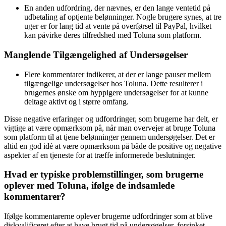
En anden udfordring, der nævnes, er den lange ventetid på
udbetaling af optjente belønninger. Nogle brugere synes, at tre
uger er for lang tid at vente på overførsel til PayPal, hvilket
kan påvirke deres tilfredshed med Toluna som platform.
Manglende Tilgængelighed af Undersøgelser
Flere kommentarer indikerer, at der er lange pauser mellem
tilgængelige undersøgelser hos Toluna. Dette resulterer i
brugernes ønske om hyppigere undersøgelser for at kunne
deltage aktivt og i større omfang.
Disse negative erfaringer og udfordringer, som brugerne har delt, er
vigtige at være opmærksom på, når man overvejer at bruge Toluna
som platform til at tjene belønninger gennem undersøgelser. Det er
altid en god idé at være opmærksom på både de positive og negative
aspekter af en tjeneste for at træffe informerede beslutninger.
Hvad er typiske problemstillinger, som brugerne
oplever med Toluna, ifølge de indsamlede
kommentarer?
Ifølge kommentarerne oplever brugerne udfordringer som at blive
diskvalificeret efter at have brugt tid på undersøgelser, forsinket