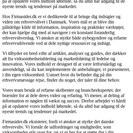
på at opdatere vores indhold løbende, så du altid har adgang til de
nyeste trends og tendenser på markedet.
Hos Firmasider.dk er vi dedikerede til at bringe dig indsigter og
viden om erhvervslivet i Danmark. Vores mål er at blive din
pålidelige kilde til information, inspiration og praktiske værktøjer,
der kan hjælpe dig med at navigere i en konstant foranderlig
erhvervshverdag. Vi ønsker at styrke både nybegyndere og erfarne
erhvervsdrivende ved at dele nyttige ressourcer og indsigt.
Vi tilbyder en bred vifte af artikler, analyser og guides, der dækker
alt fra virksomhedsetablering og markedsføring til ledelse og
innovation. Vores indhold er designet til at være letforståeligt og
anvendeligt, så du kan implementere de anbefalinger, vi præsenterer,
i din egen virksomhed. Uanset hvor du befinder dig på din
erhvervsmæssige rejse, finder du noget, der taler til dine behov.
Vores team består af erfarne skribenter og brancheeksperter, der
brænder for at dele deres viden og erfaring. Vi mener, at deling af
information er nøglen til vækst og succes. Derfor arbejder vi hårdt
på at opdatere vores indhold løbende, så du altid har adgang til de
nyeste trends og tendenser på markedet.
Firmasider.dk eksisterer, fordi vi ønsker at styrke det danske
erhvervsliv. Vi forstår de udfordringer og muligheder, som
virksomheder står over for, og vi er her for at støtte dig i din