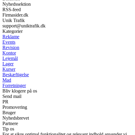
Nyhedssektion
RSS-feed
Firmasider.dk
Unik Trafik
support@uniktrafik.dk
Kategorier
Reklame
Events
Revision
Kontor
Lejemål
Lager
Kurser
Beskæftigelse
Mad
Forretninger
Bliv klogere på os
Send mail
PR
Promovering
Bruger
Nyhedsbrevet
Partnere
Tip os
For at sikre optimal funktionalitet og relevant indhold anvender vi