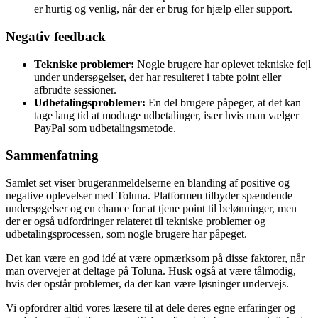
er hurtig og venlig, når der er brug for hjælp eller support.
Negativ feedback
Tekniske problemer:
Nogle brugere har oplevet tekniske fejl
under undersøgelser, der har resulteret i tabte point eller
afbrudte sessioner.
Udbetalingsproblemer:
En del brugere påpeger, at det kan
tage lang tid at modtage udbetalinger, især hvis man vælger
PayPal som udbetalingsmetode.
Sammenfatning
Samlet set viser brugeranmeldelserne en blanding af positive og
negative oplevelser med Toluna. Platformen tilbyder spændende
undersøgelser og en chance for at tjene point til belønninger, men
der er også udfordringer relateret til tekniske problemer og
udbetalingsprocessen, som nogle brugere har påpeget.
Det kan være en god idé at være opmærksom på disse faktorer, når
man overvejer at deltage på Toluna. Husk også at være tålmodig,
hvis der opstår problemer, da der kan være løsninger undervejs.
Vi opfordrer altid vores læsere til at dele deres egne erfaringer og