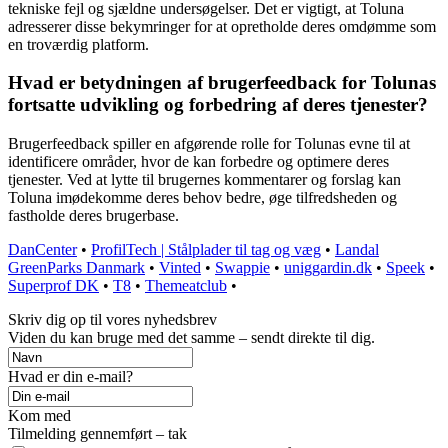
tekniske fejl og sjældne undersøgelser. Det er vigtigt, at Toluna
adresserer disse bekymringer for at opretholde deres omdømme som
en troværdig platform.
Hvad er betydningen af brugerfeedback for Tolunas
fortsatte udvikling og forbedring af deres tjenester?
Brugerfeedback spiller en afgørende rolle for Tolunas evne til at
identificere områder, hvor de kan forbedre og optimere deres
tjenester. Ved at lytte til brugernes kommentarer og forslag kan
Toluna imødekomme deres behov bedre, øge tilfredsheden og
fastholde deres brugerbase.
DanCenter
•
ProfilTech | Stålplader til tag og væg
•
Landal
GreenParks Danmark
•
Vinted
•
Swappie
•
uniggardin.dk
•
Speek
•
Superprof DK
•
T8
•
Themeatclub
•
Skriv dig op til vores nyhedsbrev
Viden du kan bruge med det samme – sendt direkte til dig.
Hvad er din e-mail?
Kom med
Tilmelding gennemført – tak