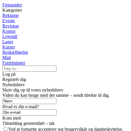
Firmasider
Kategorier
Reklame
Events
Revision
Kontor
Lejemål
Lager
Kurser
Beskæftigelse
Mad
Forretninger
Log på
Registrér dig
Nyhedsbrev
Skriv dig op til vores nyhedsbrev
Viden du kan bruge med det samme – sendt direkte til dig.
Hvad er din e-mail?
Kom med
Tilmelding gennemført – tak
Ved at fortsætte accepterer jeg brugervilkår og databeskyttelse.