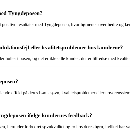
t med Tyngdeposen?
ft positive resultater med Tyngdeposen, hvor børnene sover bedre og læn
uktionsfejl eller kvalitetsproblemer hos kunderne?
ler i posen, og det er ikke alle kunder, der er tilfredse med kvaliteten
deposen?
ende effekt på deres børns søvn, kvalitetsproblemer eller uoverensste
Tyngdeposen ifølge kundernes feedback?
, herunder forbedret søvnkvalitet og ro hos deres børn, hvilket har være