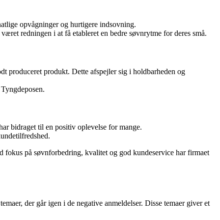
natlige opvågninger og hurtigere indsovning.
været redningen i at få etableret en bedre søvnrytme for deres små.
dt produceret produkt. Dette afspejler sig i holdbarheden og
ed Tyngdeposen.
 bidraget til en positiv oplevelse for mange.
kundetilfredshed.
d fokus på søvnforbedring, kvalitet og god kundeservice har firmaet
emaer, der går igen i de negative anmeldelser. Disse temaer giver et