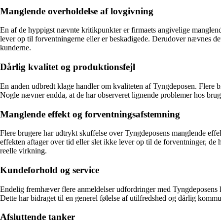
Manglende overholdelse af lovgivning
En af de hyppigst nævnte kritikpunkter er firmaets angivelige manglend
lever op til forventningerne eller er beskadigede. Derudover nævnes det,
kunderne.
Dårlig kvalitet og produktionsfejl
En anden udbredt klage handler om kvaliteten af Tyngdeposen. Flere bru
Nogle nævner endda, at de har observeret lignende problemer hos brugte
Manglende effekt og forventningsafstemning
Flere brugere har udtrykt skuffelse over Tyngdeposens manglende effekt
effekten aftager over tid eller slet ikke lever op til de forventninger
reelle virkning.
Kundeforhold og service
Endelig fremhæver flere anmeldelser udfordringer med Tyngdeposens ku
Dette har bidraget til en generel følelse af utilfredshed og dårlig k
Afsluttende tanker