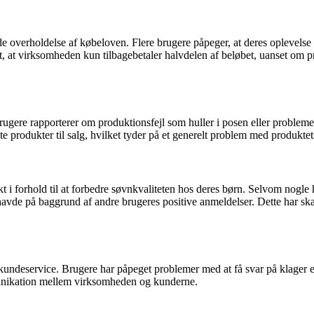
e overholdelse af købeloven. Flere brugere påpeger, at deres oplevelse
 at virksomheden kun tilbagebetaler halvdelen af beløbet, uanset om produ
gere rapporterer om produktionsfejl som huller i posen eller problemer
 produkter til salg, hvilket tyder på et generelt problem med produkte
 i forhold til at forbedre søvnkvaliteten hos deres børn. Selvom nogle 
, de havde på baggrund af andre brugeres positive anmeldelser. Dette ha
ndeservice. Brugere har påpeget problemer med at få svar på klager e
ommunikation mellem virksomheden og kunderne.