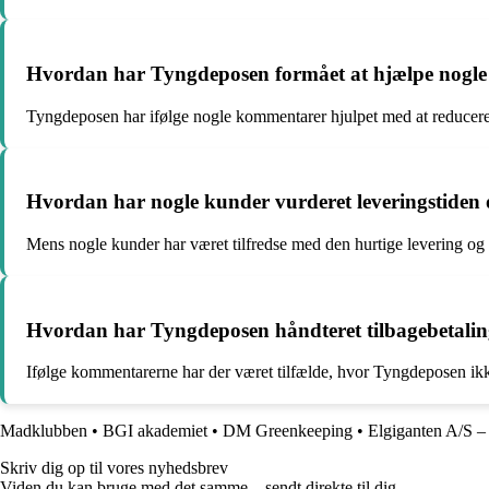
Hvordan har Tyngdeposen formået at hjælpe nogle k
Tyngdeposen har ifølge nogle kommentarer hjulpet med at reducere 
Hvordan har nogle kunder vurderet leveringstiden
Mens nogle kunder har været tilfredse med den hurtige levering og
Hvordan har Tyngdeposen håndteret tilbagebetalin
Ifølge kommentarerne har der været tilfælde, hvor Tyngdeposen ikke 
Madklubben
•
BGI akademiet
•
DM Greenkeeping
•
Elgiganten A/S –
Skriv dig op til vores nyhedsbrev
Viden du kan bruge med det samme – sendt direkte til dig.