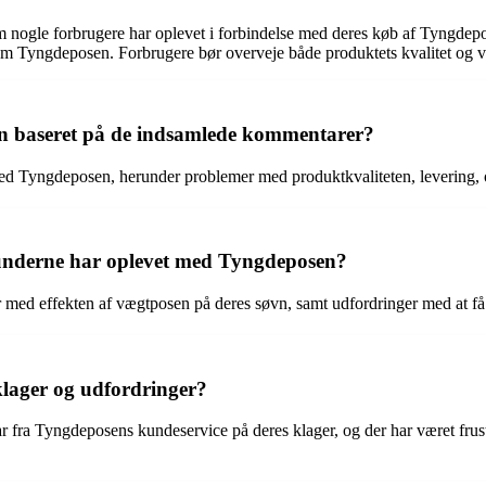
m nogle forbrugere har oplevet i forbindelse med deres køb af Tyngdepo
 som Tyngdeposen. Forbrugere bør overveje både produktets kvalitet og 
en baseret på de indsamlede kommentarer?
ed Tyngdeposen, herunder problemer med produktkvaliteten, levering, o
kunderne har oplevet med Tyngdeposen?
er med effekten af vægtposen på deres søvn, samt udfordringer med at 
lager og udfordringer?
r fra Tyngdeposens kundeservice på deres klager, og der har været frust