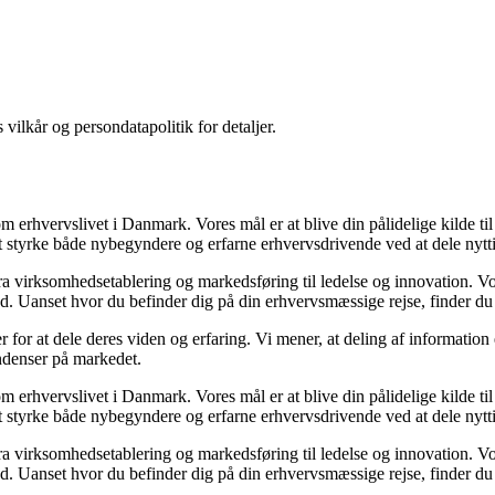
 vilkår og persondatapolitik for detaljer.
om erhvervslivet i Danmark. Vores mål er at blive din pålidelige kilde ti
t styrke både nybegyndere og erfarne erhvervsdrivende ved at dele nytti
 fra virksomhedsetablering og markedsføring til ledelse og innovation. Vor
. Uanset hvor du befinder dig på din erhvervsmæssige rejse, finder du n
 for at dele deres viden og erfaring. Vi mener, at deling af information 
endenser på markedet.
om erhvervslivet i Danmark. Vores mål er at blive din pålidelige kilde ti
t styrke både nybegyndere og erfarne erhvervsdrivende ved at dele nytti
 fra virksomhedsetablering og markedsføring til ledelse og innovation. Vor
. Uanset hvor du befinder dig på din erhvervsmæssige rejse, finder du n