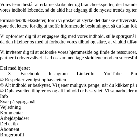
Vores team består af erfarne skribenter og brancheeksperter, der brænder
vores indhold løbende, så du altid har adgang til de nyeste trends og t
Firmasider.dk eksisterer, fordi vi ønsker at styrke det danske erhvervsli
gøre det lettere for dig at træffe informerede beslutninger, så du kan f
Vi opfordrer dig til at engagere dig med vores indhold, stille spørgsm
da den hjælper os med at forbedre vores tilbud og sikre, at vi altid tilfø
Vi inviterer dig til at udforske vores hjemmeside og finde de ressourcer
partner i erhvervslivet. Lad os sammen tage skridtene mod en succesful
Del med hjertet
X
Facebook
Instagram
LinkedIn
YouTube
Pin
© Respekter venligst ophavsretten.
© Alt indhold er beskyttet. Vi tjener muligvis penge, når du klikker på e
© Ophavsretten tilhører os og alt indhold er beskyttet. Vi samarbejder 
Info
Svar på spørgsmål
Vejledning
Kommentar
Arbejdspladser
Del et tip
Abonnent
Brugerprofil