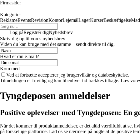
Firmasider
Kategorier
Reklame
Events
Revision
Kontor
Lejemål
Lager
Kurser
Beskæftigelse
Mad
Log på
Registrér dig
Nyhedsbrev
Skriv dig op til vores nyhedsbrev
Viden du kan bruge med det samme – sendt direkte til dig.
Hvad er din e-mail?
Kom med
Ved at fortsætte accepterer jeg brugervilkår og databeskyttelse.
Tilmeldingen er frivillig og kan til enhver tid trækkes tilbage. Læs vores
Tyngdeposen anmeldelser
Positive oplevelser med Tyngdeposen: En
Når det kommer til produktanmeldelser, er det altid værdifuldt at se, 
på forskellige platforme. Lad os se nærmere på nogle af de positive tem