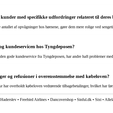
under med specifikke udfordringer relateret til dere
antallet af opvågninger hos børnene, gøre dem mere rolige ved sengetid
 og kundeservicen hos Tyngdeposen?
 den gode kundeservice fra Tyngdeposen, har andre haft problemer med a
ger og refusioner i overensstemmelse med købeloven?
har overholdt købeloven vedrørende tilbagebetalinger, hvilket har ført 
 Haderslev
•
Freebird Airlines
•
Dancovershop
•
Sinful.dk
•
Sixt
•
Alle