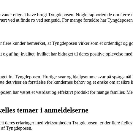
vnvaner efter at have brugt Tyngdeposen. Nogle rapporterede om færre 
svært ved at finde ro ved sengetid. For mange forældre har Tyngdeposen 
ar flere kunder bemærket, at Tyngdeposen virker som et ordentligt og go
t og af høj kvalitet, hvilket har bidraget til deres positive oplevelse m
get fra Tyngdeposen. Hurtige svar og hjælpsomme svar på spørgsmål har
este det viser en forståelse for kundernes behov og et ønske om at sikre 
posen har været et værdsat og effektivt produkt for mange familier. Me
ælles temaer i anmeldelserne
t deres erfaringer med virksomheden Tyngdeposen, er der flere fælles t
en af Tyngdeposen.