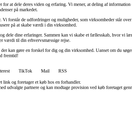
 for at dele deres viden og erfaring. Vi mener, at deling af information 
endenser på markedet.
v. Vi forstår de udfordringer og muligheder, som virksomheder står over fo
okusere på at skabe værdi i din virksomhed.
ål og dele dine erfaringer. Sammen kan vi skabe et fællesskab, hvor vi 
rer værdi til din erhvervsmæssige rejse.
, der kan gøre en forskel for dig og din virksomhed. Uanset om du søger 
d fremtid!
terest
TikTok
Mail
RSS
t link og foretager et køb hos en forhandler.
med udvalgte partnere og kan modtage provision ved køb foretaget gennem